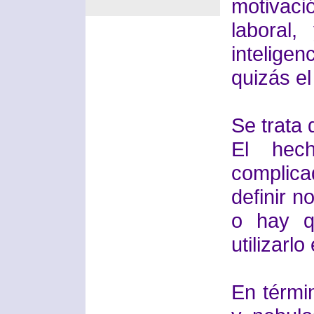
motivaci
laboral
intelige
quizás el
Se trata 
El hec
complic
definir n
o hay q
utilizarlo
En térmi