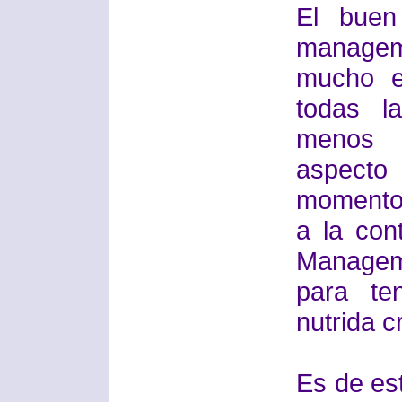
El buen
managem
mucho e
todas l
menos 
aspecto
momento
a la con
Manageme
para te
nutrida c
Es de es