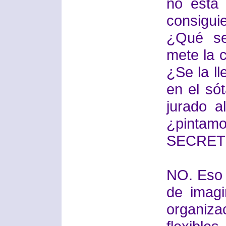
no está 
consiguie
¿Qué se
mete la 
¿Se la l
en el só
jurado a
¿pintam
SECRET" 
NO. Eso 
de imagi
organiz