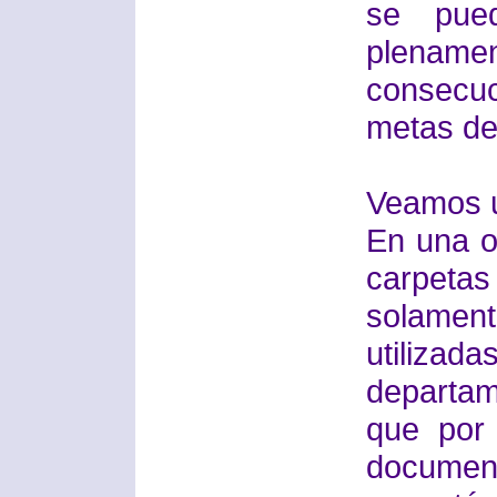
se pued
plename
consecu
metas de
Veamos u
En una o
carpeta
solamen
utilizad
departam
que por 
document