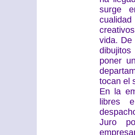
surge e
cualid
creativo
vida. De
dibujito
poner un
departa
tocan el 
En la em
libres
despach
Juro p
empresar