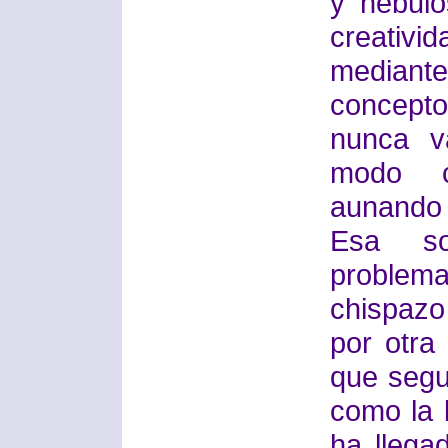
y nebulo
creativ
mediant
concepto
nunca v
modo c
aunando a
Esa so
problem
chispazo
por otra
que segu
como la 
ha llegad