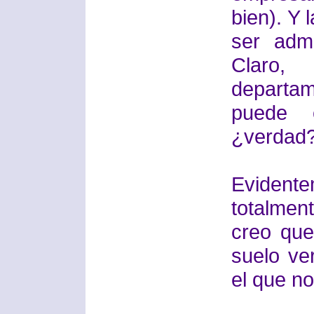
bien). Y 
ser admi
Claro
departa
puede e
¿verdad
Evident
totalmen
creo que
suelo ve
el que n