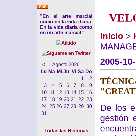
VEL
"En el arte marcial
como en la vida diaria.
En la vida diaria como
en un arte marcial."
Inicio
>
MANAGE
2005-10
<
Agosto 2026
Lu
Ma
Mi
Ju
Vi
Sa
Do
1
2
TÉCNI
3
4
5
6
7
8
9
"CREAT
10
11
12
13
14
15
16
17
18
19
20
21
22
23
De los e
24
25
26
27
28
29
30
31
gestión 
encuent
Todas las Historias