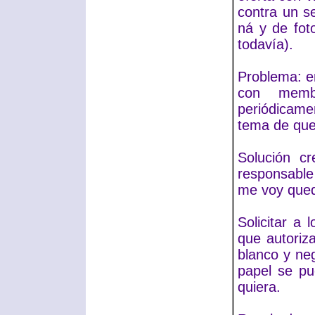
contra un s
ná y de fot
todavía).
Problema: e
con memb
periódicame
tema de que
Solución c
responsable
me voy qued
Solicitar a
que autoriz
blanco y neg
papel se pu
quiera.