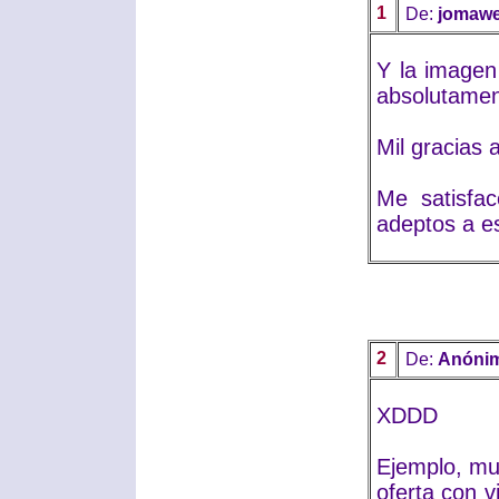
1
De:
jomaw
Y la imagen
absolutamen
Mil gracias 
Me satisfa
adeptos a es
2
De:
Anóni
XDDD
Ejemplo, mu
oferta con v