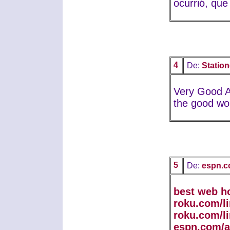
ocurrió, que 
4
De:
Station
Very Good Ar
the good wor
5
De:
espn.c
best web h
roku.com/l
roku.com/l
espn.com/a