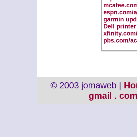
mcafee.com
espn.com/a
garmin upd
Dell printe
xfinity.com
pbs.com/ac
© 2003 jomaweb |
Ho
gmail . co