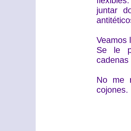
flexibl
juntar 
antitético
Veamos la
Se le 
cadenas 
No me n
cojones.