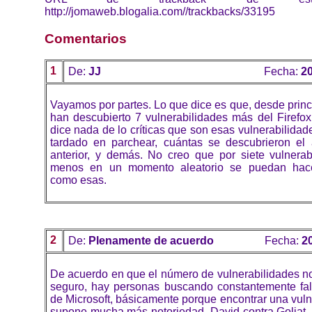
http://jomaweb.blogalia.com//trackbacks/33195
Comentarios
1
De:
JJ
Fecha:
20
Vayamos por partes. Lo que dice es que, desde princ
han descubierto 7 vulnerabilidades más del Firefox
dice nada de lo críticas que son esas vulnerabilidad
tardado en parchear, cuántas se descubrieron el
anterior, y demás. No creo que por siete vulnera
menos en un momento aleatorio se puedan hace
como esas.
2
De:
Plenamente de acuerdo
Fecha:
2
De acuerdo en que el número de vulnerabilidades no
seguro, hay personas buscando constantemente fall
de Microsoft, básicamente porque encontrar una vuln
supone mucha más notoriedad, David contra Goliat. 