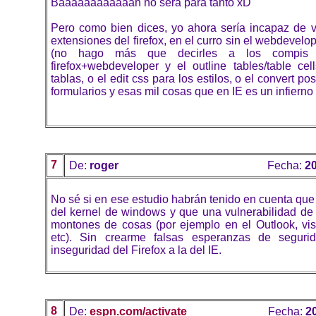
Baaaaaaaaaaaah no será para tanto xD
Pero como bien dices, yo ahora sería incapaz de vi
extensiones del firefox, en el curro sin el webdevelo
(no hago más que decirles a los compis
firefox+webdeveloper y el outline tables/table cel
tablas, o el edit css para los estilos, o el convert pos
formularios y esas mil cosas que en IE es un infierno
7
De:
roger
Fecha:
20
No sé si en ese estudio habrán tenido en cuenta que 
del kernel de windows y que una vulnerabilidad de 
montones de cosas (por ejemplo en el Outlook, vis
etc). Sin crearme falsas esperanzas de segurida
inseguridad del Firefox a la del IE.
8
De:
espn.com/activate
Fecha:
2