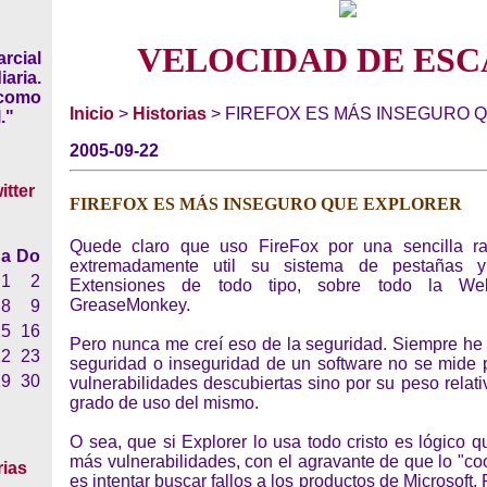
VELOCIDAD DE ESC
rcial
iaria.
 como
Inicio
>
Historias
> FIREFOX ES MÁS INSEGURO 
."
2005-09-22
FIREFOX ES MÁS INSEGURO QUE EXPLORER
Quede claro que uso FireFox por una sencilla ra
a
Do
extremadamente util su sistema de pestañas y
1
2
Extensiones de todo tipo, sobre todo la W
GreaseMonkey.
8
9
15
16
Pero nunca me creí eso de la seguridad. Siempre he 
22
23
seguridad o inseguridad de un software no se mide 
29
30
vulnerabilidades descubiertas sino por su peso relati
grado de uso del mismo.
O sea, que si Explorer lo usa todo cristo es lógico
más vulnerabilidades, con el agravante de que lo "coo
rias
es intentar buscar fallos a los productos de Microsoft.