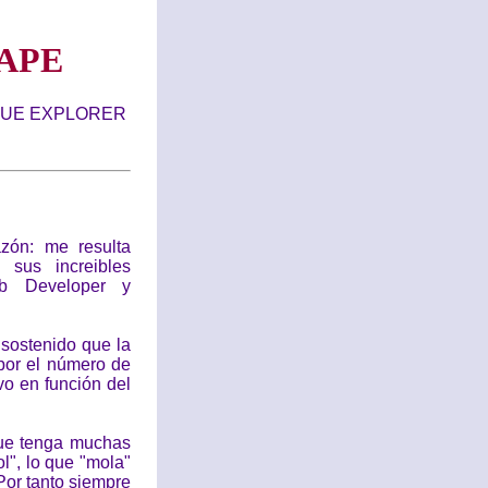
APE
QUE EXPLORER
zón: me resulta
 sus increibles
eb Developer y
sostenido que la
por el número de
vo en función del
 que tenga muchas
l", lo que "mola"
 Por tanto siempre