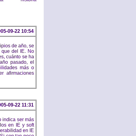
05-09-22 10:54
ipios de año, se
 que del IE. No
es, cuánto se ha
 año pasado, el
bilidades más o
r afirmaciones
005-09-22 11:31
 indica ser más
os en IE y soft
erabilidad en IE
Si con tan poco