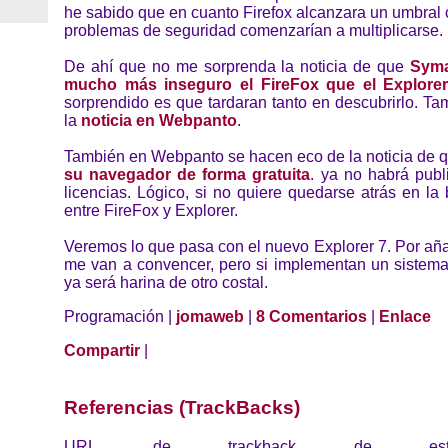
he sabido que en cuanto Firefox alcanzara un umbral c
problemas de seguridad comenzarían a multiplicarse.
De ahí que no me sorprenda la noticia de que
Syma
mucho más inseguro el FireFox que el Explore
sorprendido es que tardaran tanto en descubrirlo. T
la
noticia en Webpanto
.
También en Webpanto se hacen eco de la noticia de 
su navegador de forma gratuita
. ya no habrá publ
licencias. Lógico, si no quiere quedarse atrás en la 
entre FireFox y Explorer.
Veremos lo que pasa con el nuevo Explorer 7. Por aña
me van a convencer, pero si implementan un sistema
ya será harina de otro costal.
Programación |
jomaweb
|
8 Comentarios
|
Enlace
Compartir
|
Referencias (TrackBacks)
URL de trackback de esta 