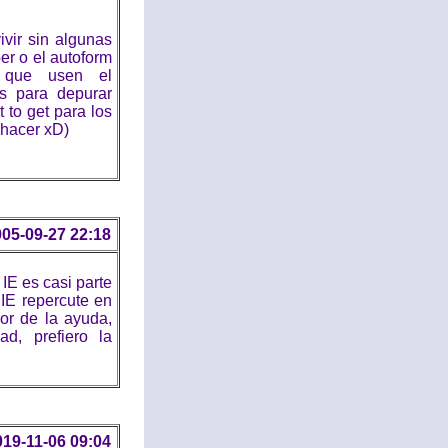
vir sin algunas
per o el autoform
 que usen el
ls para depurar
t to get para los
 hacer xD)
05-09-27 22:18
IE es casi parte
IE repercute en
or de la ayuda,
d, prefiero la
019-11-06 09:04