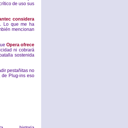
rítico de uso sus
ntec considera
r
. Lo que me ha
ambién mencionan
que
Opera ofrece
icidad ni cobrará
batalla sostenida
dir pestañitas no
 de Plug-ins eso
historia