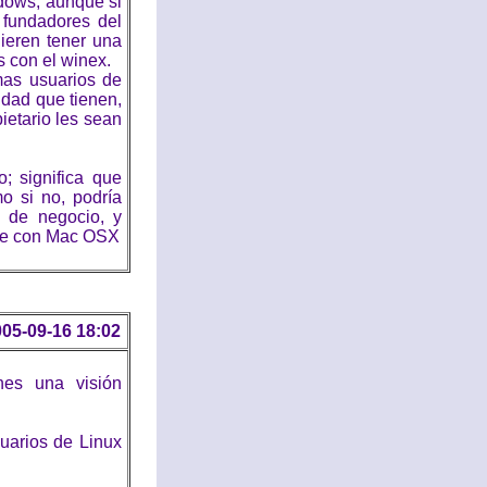
dows, aunque si
fundadores del
ieren tener una
 con el winex.
mas usuarios de
idad que tienen,
ietario les sean
; significa que
mo si no, podría
o de negocio, y
ple con Mac OSX
05-09-16 18:02
nes una visión
uarios de Linux