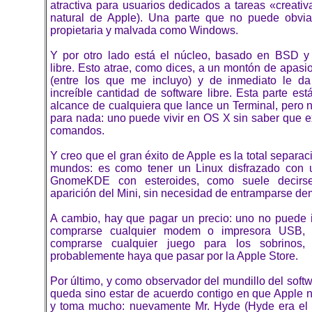
atractiva para usuarios dedicados a tareas «creati
natural de Apple). Una parte que no puede obvia
propietaria y malvada como Windows.
Y por otro lado está el núcleo, basado en BSD y
libre. Esto atrae, como dices, a un montón de apas
(entre los que me incluyo) y de inmediato le d
increíble cantidad de software libre. Esta parte está
alcance de cualquiera que lance un Terminal, pero n
para nada: uno puede vivir en OS X sin saber que ex
comandos.
Y creo que el gran éxito de Apple es la total separa
mundos: es como tener un Linux disfrazado con 
GnomeKDE con esteroides, como suele decirse
aparición del Mini, sin necesidad de entramparse d
A cambio, hay que pagar un precio: uno no puede ir
comprarse cualquier modem o impresora USB,
comprarse cualquier juego para los sobrinos,
probablemente haya que pasar por la Apple Store.
Por último, y como observador del mundillo del softw
queda sino estar de acuerdo contigo en que Apple n
y toma mucho: nuevamente Mr. Hyde (Hyde era el 