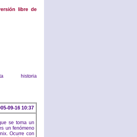
ersión libre de
historia
05-09-16 10:37
 que se toma un
 es un fenómeno
nix. Ocurre con