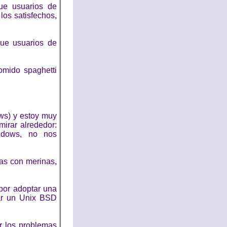
ue usuarios de
os satisfechos,
ue usuarios de
mido spaghetti
ows) y estoy muy
mirar alrededor:
indows, no nos
as con merinas,
por adoptar una
zar un Unix BSD
r los problemas