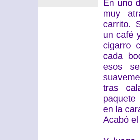
En uno d
muy atr
carrito.
un café 
cigarro 
cada bo
esos se
suavemen
tras ca
paquete
en la car
Acabó el 