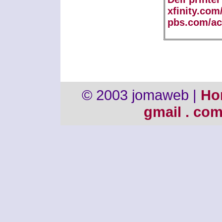
xfinity.com
pbs.com/ac
© 2003 jomaweb |
Ho
gmail . co