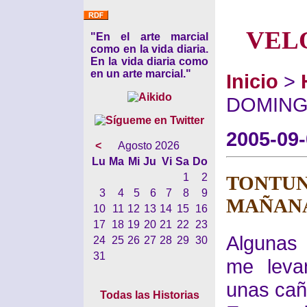
VEL
"En el arte marcial
como en la vida diaria.
En la vida diaria como
en un arte marcial."
Inicio
>
DOMING
2005-09
<
Agosto 2026
Lu
Ma
Mi
Ju
Vi
Sa
Do
1
2
TONTUN
3
4
5
6
7
8
9
MAÑAN
10
11
12
13
14
15
16
17
18
19
20
21
22
23
Algunas
24
25
26
27
28
29
30
31
me leva
unas cañ
Todas las Historias