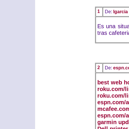
1
De:
lgarcia
Es una situa
tras cafeteri
2
De:
espn.c
best web h
roku.com/l
roku.com/l
espn.com/a
mcafee.com
espn.com/a
garmin upd
Dell printe