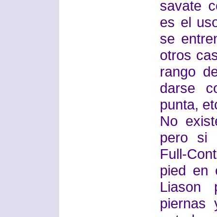
savate c
es el us
se entre
otros cas
rango d
darse c
punta, et
No exis
pero si
Full-Con
pied en 
Liason 
piernas