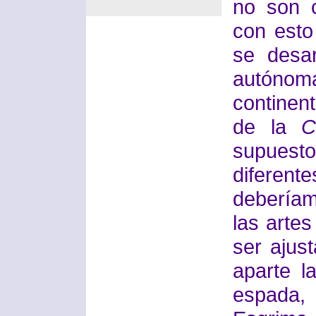
no son c
con esto
se desa
autóno
continen
de la
C
supuesto
diferen
deberíam
las arte
ser ajus
aparte l
espada,