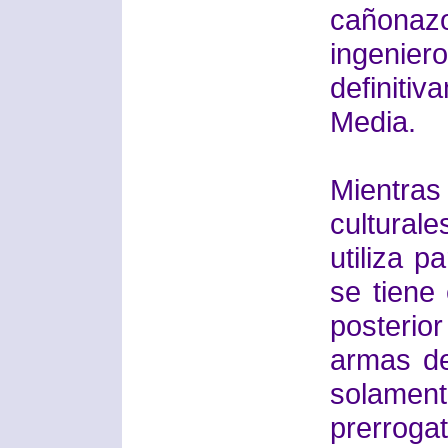
cañona
ingenie
definiti
Media.
Mientras
cultural
utiliza p
se tiene
posterio
armas de
solament
prerrog