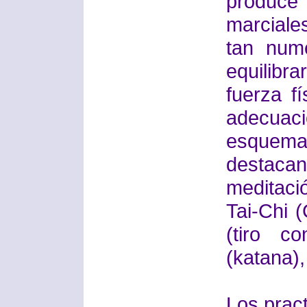
produce
marciale
tan nume
equilibra
fuerza f
adecuaci
esquemas
destac
meditaci
Tai-Chi (
(tiro c
(katana),
Los pract