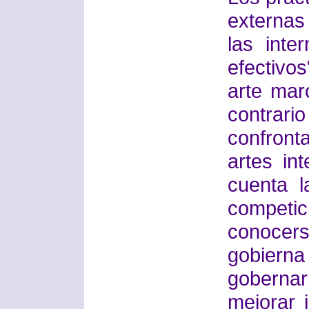
externas 
las inte
efectivo
arte marc
contrari
confron
artes in
cuenta l
competi
conocer
gobiern
gobernar
mejorar 