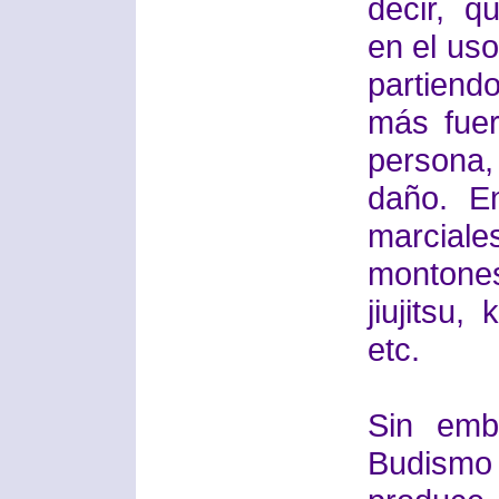
decir, q
en el uso
partien
más fuer
persona,
daño. En
marcial
montone
jiujitsu
etc.
Sin emba
Budismo 