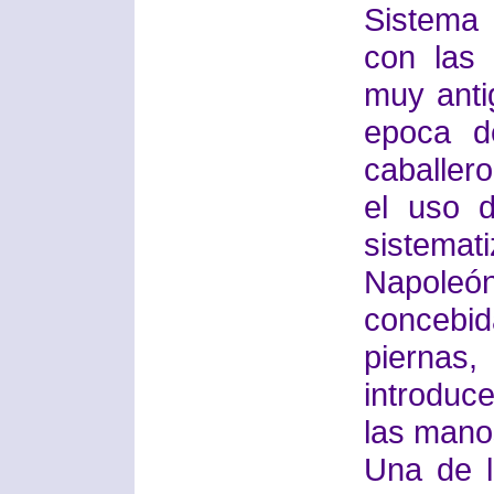
Sistema
con las
muy anti
epoca d
caballer
el uso 
sistem
Napoleó
concebi
piernas
introduc
las mano
Una de l