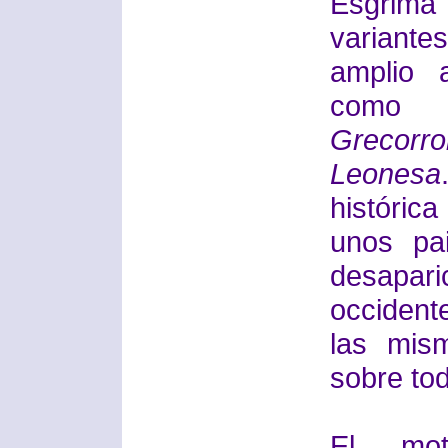
Esgrima 
variante
amplio 
como 
Grecorr
Leonesa
históric
unos pa
desapari
occident
las mis
sobre to
El mot