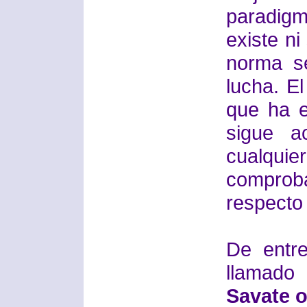
paradigm
existe n
norma se
lucha. E
que ha e
sigue a
cualqu
comprob
respecto
De entr
llamado
Savate 