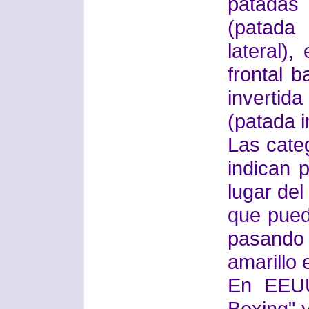
patadas
(patada 
lateral)
frontal b
invertid
(patada i
Las cate
indican 
lugar de
que pued
pasando
amarillo 
En EEUU
Boxing" 