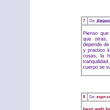
7
De:
Alejan
Pienso que 
que otras,
depende de 
y practico 
cosas, la h
tranquilida
cuerpo se vu
8
De:
espn.c
best web h