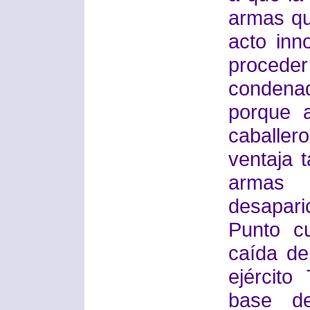
armas qu
acto inn
procede
condena
porque 
caballero
ventaja 
armas
desaparic
Punto c
caída de
ejércit
base de