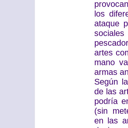
provocan
los dife
ataque p
sociale
pescador
artes co
mano va
armas an
Según la
de las a
podría e
(sin met
en las a