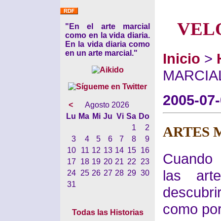
VEL
"En el arte marcial
como en la vida diaria.
En la vida diaria como
en un arte marcial."
Inicio
>
MARCIA
2005-07
<
Agosto 2026
Lu
Ma
Mi
Ju
Vi
Sa
Do
1
2
ARTES 
3
4
5
6
7
8
9
10
11
12
13
14
15
16
Cuando 
17
18
19
20
21
22
23
las art
24
25
26
27
28
29
30
31
descubr
como por
Todas las Historias