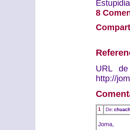
Estupidia
8 Comen
Compart
Referen
URL de 
http://j
Coment
1
De:
chuac
Joma,