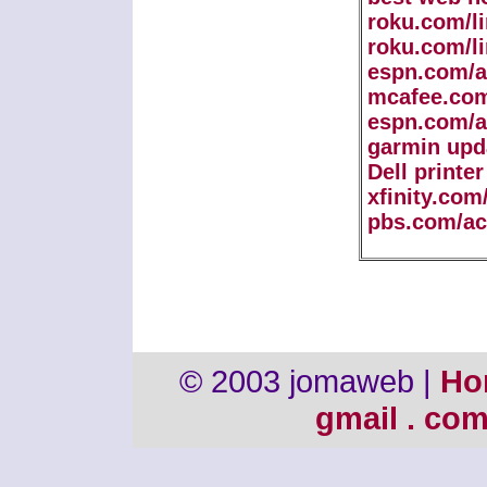
roku.com/l
roku.com/l
espn.com/a
mcafee.com
espn.com/a
garmin upd
Dell printe
xfinity.com
pbs.com/ac
© 2003 jomaweb |
Ho
gmail . co