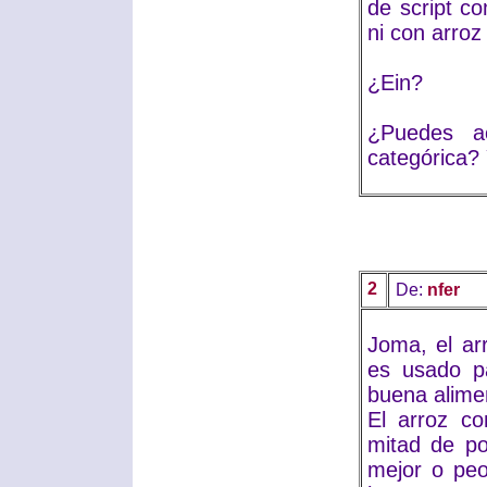
de script c
ni con arroz 
¿Ein?
¿Puedes ac
categórica? 
2
De:
nfer
Joma, el ar
es usado p
buena alime
El arroz co
mitad de po
mejor o peo