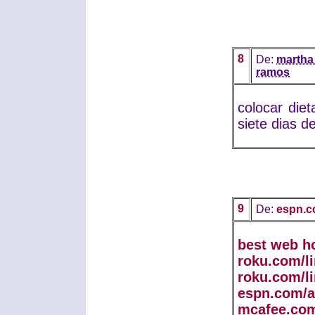
8
De:
martha
ramos
colocar die
siete dias d
9
De:
espn.c
best web h
roku.com/l
roku.com/l
espn.com/a
mcafee.com