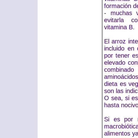
formación d
- muchas v
evitarla 
vitamina B.
El arroz in
incluido en
por tener e
elevado con
combinado 
aminoácidos
dieta es ve
son las indi
O sea, si es
hasta nocivo
Si es por 
macrobiótic
alimentos y