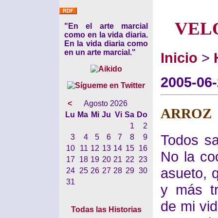
VEL
"En el arte marcial
como en la vida diaria.
En la vida diaria como
en un arte marcial."
Inicio
>
2005-06
<
Agosto 2026
ARROZ
Lu
Ma
Mi
Ju
Vi
Sa
Do
1
2
Todos sa
3
4
5
6
7
8
9
10
11
12
13
14
15
16
No la co
17
18
19
20
21
22
23
asueto, 
24
25
26
27
28
29
30
31
y más t
de mi vid
Todas las Historias