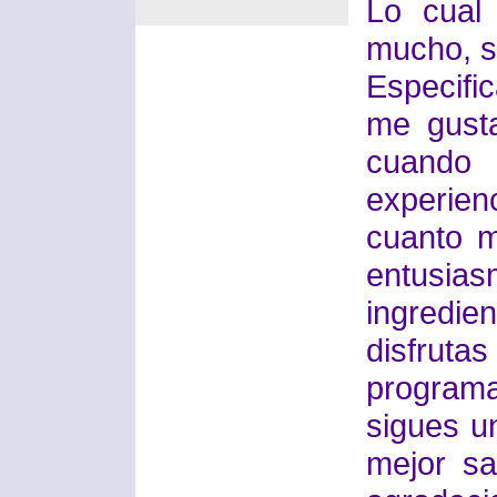
Lo cual
mucho, s
Especif
me gust
cuando
experien
cuanto 
entusias
ingredi
disfru
programa
sigues u
mejor sa