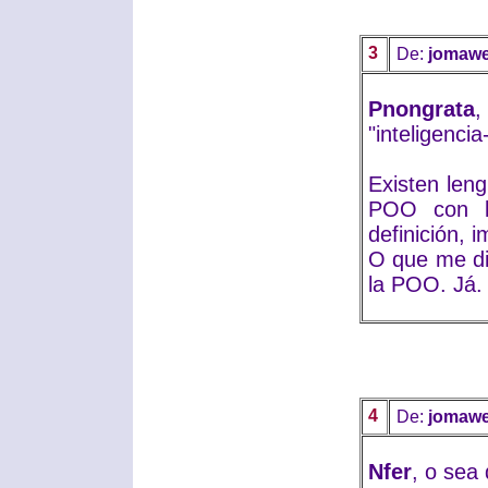
3
De:
jomaw
Pnongrata
,
"inteligencia
Existen leng
POO con l
definición, i
O que me di
la POO. Já.
4
De:
jomaw
Nfer
, o sea