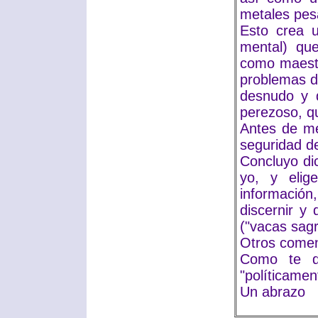
metales pes
Esto crea u
mental) que
como maestr
problemas d
desnudo y q
perezoso, qu
Antes de me
seguridad d
Concluyo di
yo, y eli
información
discernir y 
("vacas sagr
Otros comen 
Como te d
"políticamen
Un abrazo