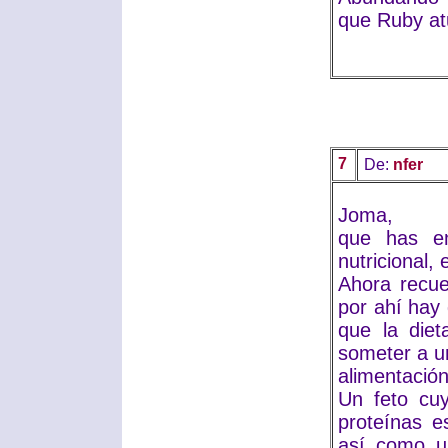
que Ruby atu
7
De:
nfer
Joma,
que has en
nutricional,
Ahora recue
por ahí hay
que la die
someter a un
alimentación
Un feto cuy
proteínas e
así como u