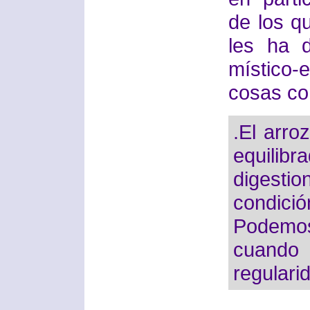
de los q
les ha 
místico-
cosas co
.El arro
equili
digesti
condic
Podemo
cuando 
regulari