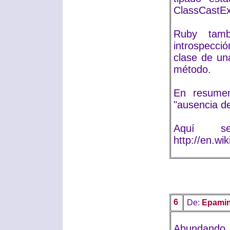
ClassCastEx
Ruby tamb
introspecció
clase de un
método.
En resumen
"ausencia de
Aquí s
http://en.w
6
De:
Epamin
Abundando 