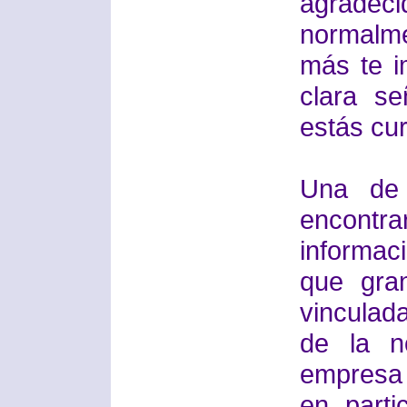
agradeci
normalm
más te i
clara s
estás cur
Una de 
encontr
informac
que gra
vinculada
de la n
empresa 
en parti