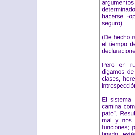
argumentos 
determinado
hacerse -o
seguro).
(De hecho r
el tiempo d
declaracione
Pero en ru
digamos de 
clases, her
introspecció
El sistema 
camina com
pato". Resul
mal y nos 
funciones; 
tipado est