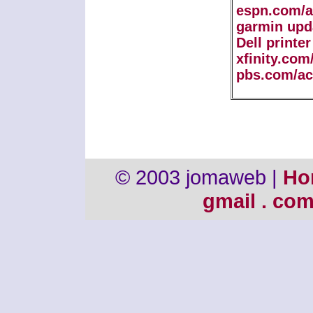
espn.com/a
garmin upd
Dell printe
xfinity.com
pbs.com/ac
© 2003 jomaweb |
Ho
gmail . co