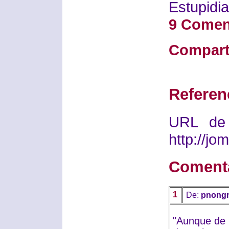
Estupidia
9 Comen
Compart
Referen
URL de 
http://j
Coment
1
De:
pnongr
"Aunque de 