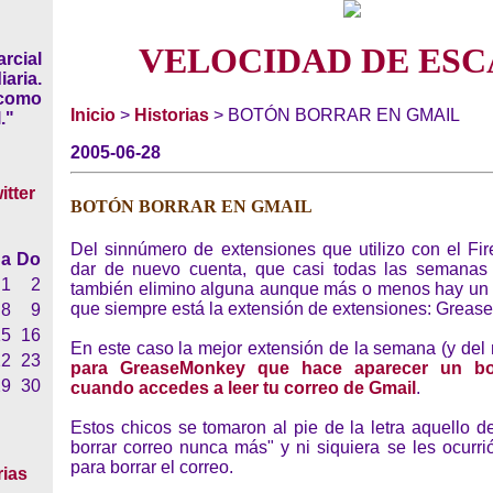
VELOCIDAD DE ESC
rcial
iaria.
 como
Inicio
>
Historias
> BOTÓN BORRAR EN GMAIL
."
2005-06-28
BOTÓN BORRAR EN GMAIL
Del sinnúmero de extensiones que utilizo con el Fir
a
Do
dar de nuevo cuenta, que casi todas las semanas
1
2
también elimino alguna aunque más o menos hay un n
que siempre está la extensión de extensiones: Greas
8
9
15
16
En este caso la mejor extensión de la semana (y del
22
23
para GreaseMonkey que hace aparecer un b
29
30
cuando accedes a leer tu correo de Gmail
.
Estos chicos se tomaron al pie de la letra aquello d
borrar correo nunca más" y ni siquiera se les ocurr
para borrar el correo.
rias