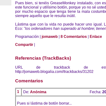
Pues bien, si tenéis GreaseMonkey instalado, con es
este funcional y utilísimo botón, porque yo no sé uste
por mucho espacio que tenga tiene la mala costumbr
siempre aquello que le resulta inútil.
Lástima que con la vida no puede hacer uno igual. 
Eco:
"los ordenadores han superado al hombre; tienen
Programación |
jomaweb
|
8 Comentarios
|
Enlace
Compartir
|
Referencias (TrackBacks)
URL de trackback de esta 
http://jomaweb.blogalia.com//trackbacks/31202
Comentarios
1
De:
Anónima
Fecha:
20
Pues si lástima de botón borrar...