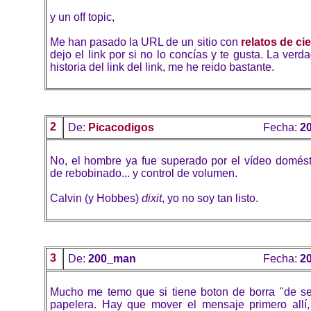
y un off topic,
Me han pasado la URL de un sitio con
relatos de cie
dejo el link por si no lo concías y te gusta. La verd
historia del link del link, me he reido bastante.
2
De:
Picacodigos
Fecha:
20
No, el hombre ya fue superado por el vídeo domésti
de rebobinado... y control de volumen.
Calvin (y Hobbes)
dixit
, yo no soy tan listo.
3
De:
200_man
Fecha:
20
Mucho me temo que si tiene boton de borra "de ser
papelera. Hay que mover el mensaje primero allí,