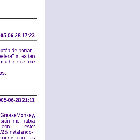
05-06-28 17:23
otón de borrar.
elera" ni es tan
r mucho que me
as.
005-06-28 21:11
l GreaseMonkey,
nsión me había
con esto:
/25/instalando-
suerte con las