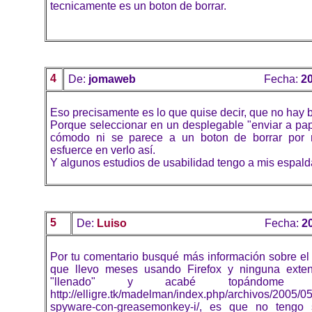
tecnicamente es un boton de borrar.
4
De:
jomaweb
Fecha:
20
Eso precisamente es lo que quise decir, que no hay b
Porque seleccionar en un desplegable "enviar a pap
cómodo ni se parece a un boton de borrar po
esfuerce en verlo así.
Y algunos estudios de usabilidad tengo a mis espald
5
De:
Luiso
Fecha:
2
Por tu comentario busqué más información sobre e
que llevo meses usando Firefox y ninguna exte
"llenado" y acabé topándome 
http://elligre.tk/madelman/index.php/archivos/2005/05
spyware-con-greasemonkey-i/, es que no tengo 