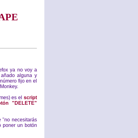
APE
efox ya no voy a
 añado alguna y
úmero fijo en el
eMonkey.
 mes) es el
script
otón "DELETE"
e "no necesitarás
ió poner un botón