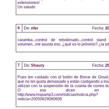
extensiones!
Un saludo
6
De:
nfer
Fecha:
20
caramba...control de rebobinado...control stand 
volumen...me asusta eso, ¿qué es lo próximo? ¿la e
7
De:
Shaury
Fecha:
20
Pues ten cuidado con el botón de Borrar de Gmail
que no les gusta demasiado y están castigando a los
utilizan con la suspensión de la cuanta de correo d
O eso dicen en his
http://www.hispamp3.com/noticias/noticia.php?
noticia=20050629080608