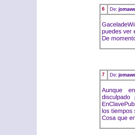
6
De:
jomaw
GaceladeWi
puedes ver 
De momento 
7
De:
jomaw
Aunque en
disculpado
EnClavePubli
los tiempos 
Cosa que en 