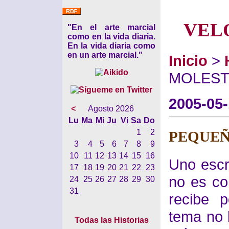
VEL
"En el arte marcial
como en la vida diaria.
En la vida diaria como
en un arte marcial."
Inicio
>
MOLEST
2005-05
<
Agosto 2026
Lu
Ma
Mi
Ju
Vi
Sa
Do
1
2
PEQUEÑ
3
4
5
6
7
8
9
10
11
12
13
14
15
16
Uno escr
17
18
19
20
21
22
23
no es co
24
25
26
27
28
29
30
31
recibe 
tema no 
Todas las Historias