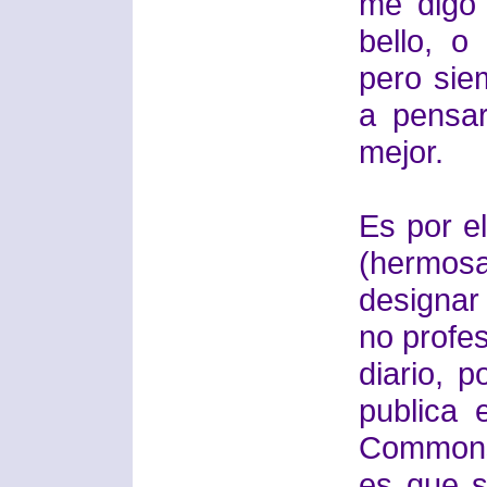
me digo
bello, o
pero sie
a pensar
mejor.
Es por el
(hermos
designa
no profes
diario, 
publica 
Common
es que s