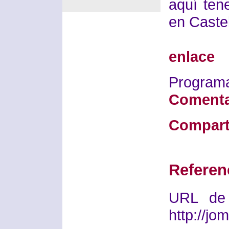
aquí ten
en Caste
enlace
Progra
Comenta
Compart
Referen
URL de 
http://j