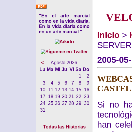
VEL
"En el arte marcial
como en la vida diaria.
En la vida diaria como
en un arte marcial."
Inicio
>
SERVER
2005-05-
<
Agosto 2026
Lu
Ma
Mi
Ju
Vi
Sa
Do
1
2
WEBCA
3
4
5
6
7
8
9
CASTE
10
11
12
13
14
15
16
17
18
19
20
21
22
23
Si no ha
24
25
26
27
28
29
30
31
tecnológ
han cele
Todas las Historias