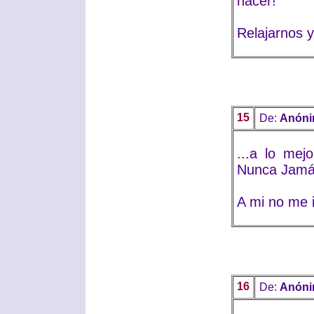
hacer!
Relajarnos y
15
De:
Anón
...a lo mej
Nunca Jamá
A mi no me i
16
De:
Anón