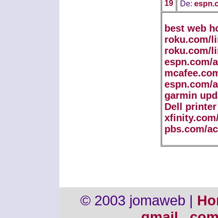
19
De:
espn.c
best web h
roku.com/l
roku.com/l
espn.com/a
mcafee.com
espn.com/a
garmin upd
Dell printe
xfinity.com
pbs.com/ac
© 2003 jomaweb |
Ho
gmail . co