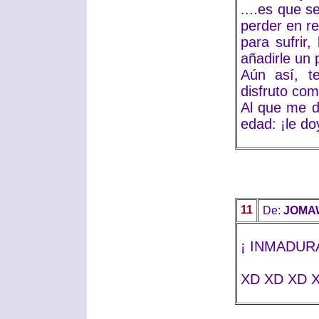
....es que 
perder en re
para sufrir
añadirle un 
Aún así, t
disfruto com
Al que me d
edad: ¡le do
11
De:
JOMA
¡ INMADURA
XD XD XD 