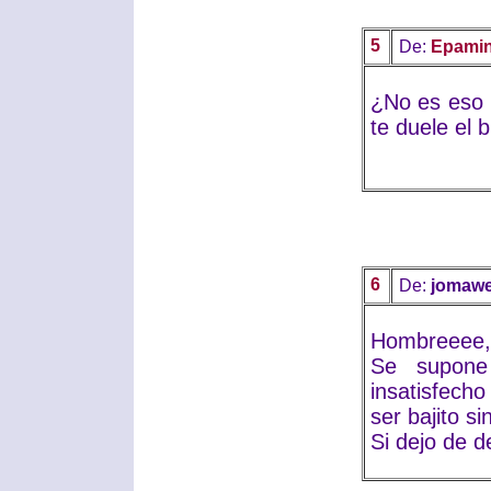
5
De:
Epamin
¿No es eso 
te duele el b
6
De:
jomaw
Hombreeee,
Se supone
insatisfech
ser bajito si
Si dejo de de