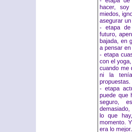
- etapa de
hacer, soy
miedos, igno
asegurar un 
- etapa de
futuro, ape
bajada, en 
a pensar en
- etapa cuas
con el yoga,
cuando me d
ni la ten
propuestas.
- etapa act
puede que 
seguro, e
demasiado, l
lo que hay
momento. Y
era lo mejor