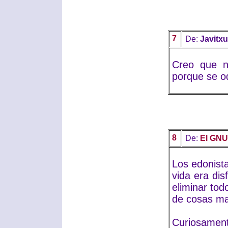
7
De:
Javitxu
Creo que n
porque se od
8
De:
El GNU
Los edonist
vida era dis
eliminar to
de cosas ma
Curiosament