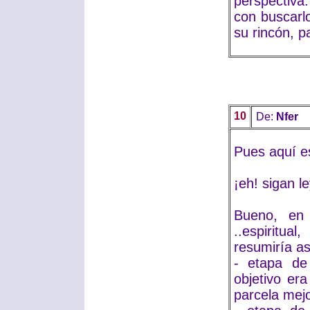
perspectiva
con buscarlo
su rincón, p
10
De:
Nfer
Pues aquí es
¡eh! sigan 
Bueno, en 
..espiritua
resumiría as
- etapa de
objetivo er
parcela mejo