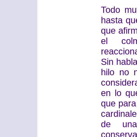
Todo mu
hasta qu
que afir
el col
reacciona
Sin habl
hilo no
consider
en lo qu
que para
cardinale
de una 
conserva