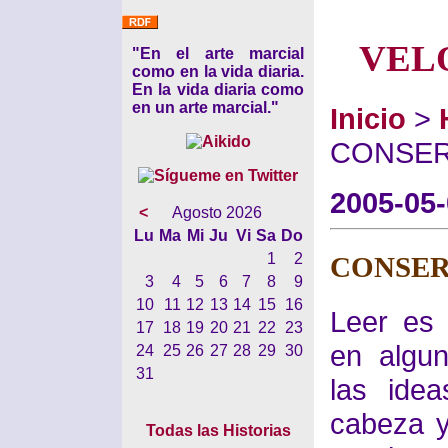
VEL
"En el arte marcial
como en la vida diaria.
En la vida diaria como
en un arte marcial."
Inicio
>
CONSE
2005-05
<
Agosto 2026
Lu
Ma
Mi
Ju
Vi
Sa
Do
1
2
CONSE
3
4
5
6
7
8
9
10
11
12
13
14
15
16
Leer es 
17
18
19
20
21
22
23
en algu
24
25
26
27
28
29
30
31
las ide
cabeza y
Todas las Historias