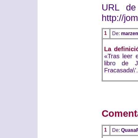
URL de 
http://j
1
De:
marze
La definici
«Tras leer 
libro de J
Fracasada\'
Coment
1
De:
Quasa