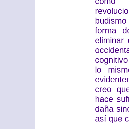
como u
revoluci
budismo
forma de
eliminar
occiden
cognitivo
lo mism
evidente
creo que
hace sufr
daña sino
así que c