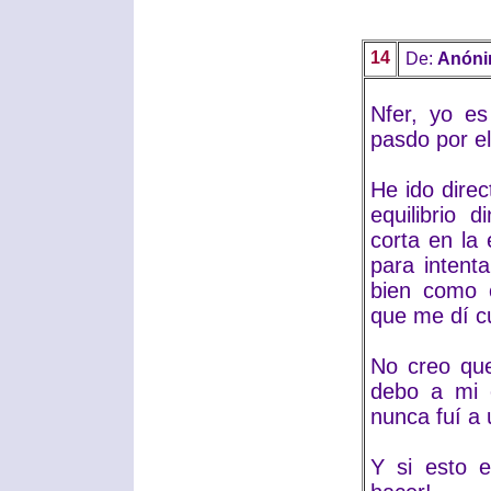
14
De:
Anón
Nfer, yo e
pasdo por el 
He ido dire
equilibrio 
corta en la
para intent
bien como c
que me dí c
No creo que
debo a mi e
nunca fuí a 
Y si esto 