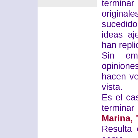
termina
originale
sucedid
ideas a
han repl
Sin em
opinione
hacen ve
vista.
Es el ca
termina
Marina, 
Resulta