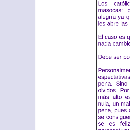
Los catól
masocas: p
alegría ya q
les abre las 
El caso es 
nada cambie 
Debe ser por
Personalm
espectativa
pena. Sino
olvidos. Po
más alto es
nula, un ma
pena, pues a
se consigue
se es feli