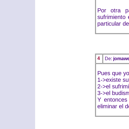
Por otra p
sufrimiento 
particular d
4
De:
jomaw
Pues que yo 
1->existe su
2->el sufrim
3->el budism
Y entonces 
eliminar el d