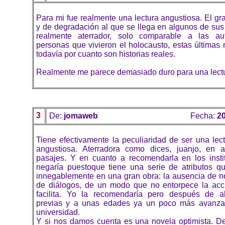
Para mi fue realmente una lectura angustiosa. El gr
y de degradación al que se llega en algunos de sus
realmente aterrador, solo comparable a las aut
personas que vivieron el holocausto, estas últimas
todavía por cuanto son historias reales.
Realmente me parece demasiado duro para una lectur
3
De:
jomaweb
Fecha:
20
Tiene efectivamente la peculiaridad de ser una le
angustiosa. Aterradora como dices, juanjo, en 
pasajes. Y en cuanto a recomendarla en los inst
negaría puestoque tiene una serie de atributos qu
innegablemente en una gran obra: la ausencia de n
de diálogos, de un modo que no entorpece la acc
facilita. Yo la recomendaría pero después de al
previas y a unas edades ya un poco más avanzad
universidad.
Y si nos damos cuenta es una novela optimista. D