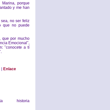
e Marina, porque
cantado y me han
sea, no ser feliz
lo que no puede
, que por mucho
ncia Emocional",
: "conocete a tí
.
s
|
Enlace
historia