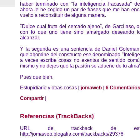
haber terminado con "la inteligencia fracasada" d
ahora le he cogido un par de frases que me han en
vuelto a reconstituir de alguna manera.
"Dulce cual fruta del cercado ajeno", de Garcilaso, o 
con lo que uno tiene sino amargado deseando 
alcanzar.
Y la segunda es una sentencia de Daniel Goleman
que abomine del constructo ese denominado "Intelige
a veces escribe cosas no exentas de sentido común
mismo y no dejes que la pasión se adueñe de tu alma"
Pues que bien.
Estupidiario y otras cosas |
jomaweb
|
6 Comentario
Compartir
|
Referencias (TrackBacks)
URL de trackback de esta 
http://jomaweb.blogalia.com//trackbacks/29378