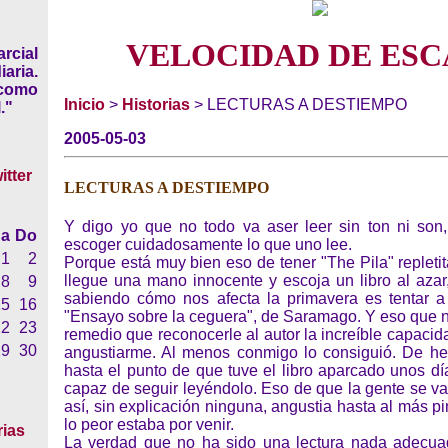
VELOCIDAD DE ESC
rcial
iaria.
 como
Inicio
>
Historias
> LECTURAS A DESTIEMPO
."
2005-05-03
LECTURAS A DESTIEMPO
Y digo yo que no todo va aser leer sin ton ni son
a
Do
escoger cuidadosamente lo que uno lee.
1
2
Porque está muy bien eso de tener "The Pila" replet
llegue una mano innocente y escoja un libro al azar
8
9
sabiendo cómo nos afecta la primavera es tentar a 
15
16
"Ensayo sobre la ceguera", de Saramago. Y eso que
22
23
remedio que reconocerle al autor la increíble capacid
29
30
angustiarme. Al menos conmigo lo consiguió. De he
hasta el punto de que tuve el libro aparcado unos d
capaz de seguir leyéndolo. Eso de que la gente se v
así, sin explicación ninguna, angustia hasta al más pi
lo peor estaba por venir.
rias
La verdad que no ha sido una lectura nada adecua