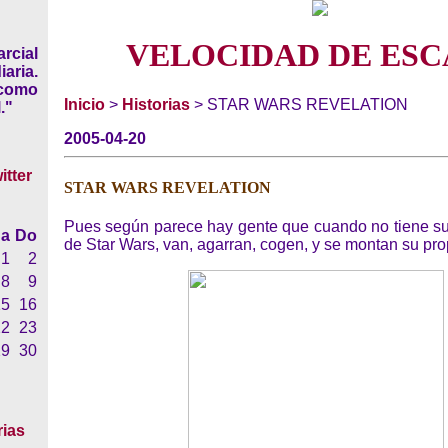
VELOCIDAD DE ESC
rcial
iaria.
 como
Inicio
>
Historias
> STAR WARS REVELATION
."
2005-04-20
STAR WARS REVELATION
Pues según parece hay gente que cuando no tiene s
a
Do
de Star Wars, van, agarran, cogen, y se montan su prop
1
2
8
9
15
16
22
23
29
30
rias