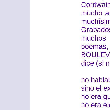
Cordwain
mucho an
muchísim
Grabad
muchos 
poemas
BOULEV
dice (si 
no hablab
sino el e
no era g
no era e