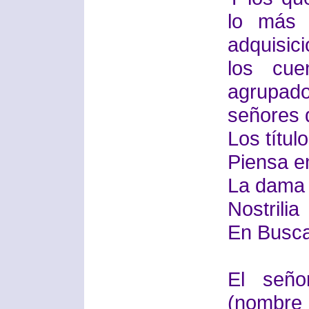
lo más 
adquisic
los cue
agrupad
señores d
Los títul
Piensa e
La dama 
Nostrilia
En Busc
El seño
(nombre