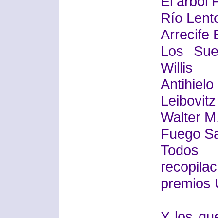
El árbol 
Río Lento
Arrecife B
Los Sue
Willis
Antihiel
Leibovitz
Walter M.
Fuego Sa
Todos 
recopil
premios
Y los qu