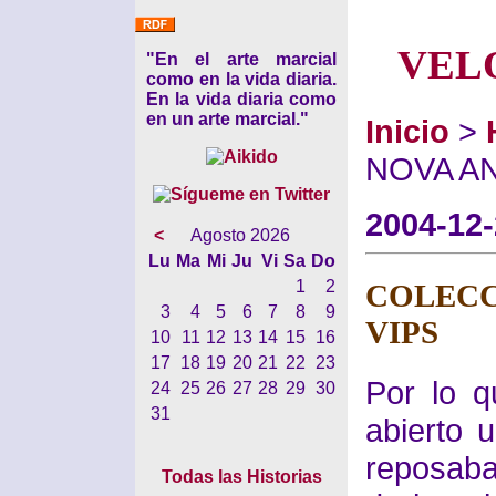
VEL
"En el arte marcial
como en la vida diaria.
En la vida diaria como
en un arte marcial."
Inicio
>
NOVA AN
2004-12
<
Agosto 2026
Lu
Ma
Mi
Ju
Vi
Sa
Do
1
2
COLEC
3
4
5
6
7
8
9
VIPS
10
11
12
13
14
15
16
17
18
19
20
21
22
23
Por lo 
24
25
26
27
28
29
30
31
abierto 
reposab
Todas las Historias