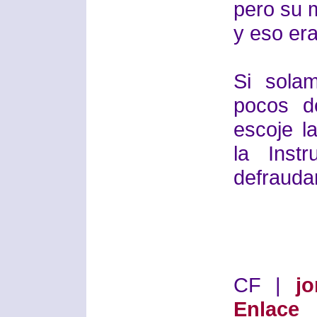
pero su 
y eso er
Si sola
pocos d
escoje l
la Inst
defraudar
CF |
j
Enlace