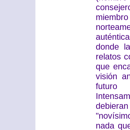
conseje
miembro 
norteame
auténtic
donde l
relatos 
que enc
visión a
futuro
Intensam
debiera
"novísim
nada qu