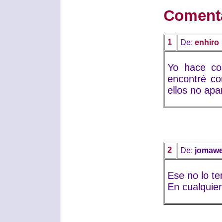
Coment
1
De:
enhiro
Yo hace c
encontré co
ellos no apa
2
De:
jomaw
Ese no lo te
En cualquie