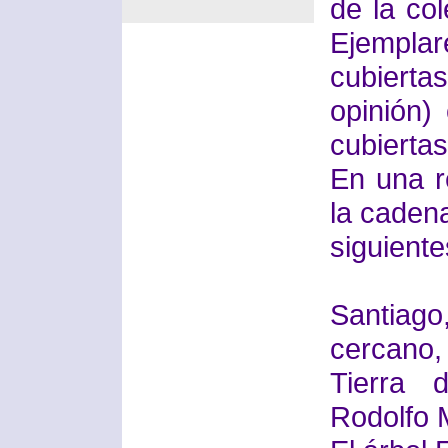
de la co
Ejemplar
cubiert
opinión)
cubierta
En una r
la caden
siguientes
Santiag
cercano,
Tierra 
Rodolfo 