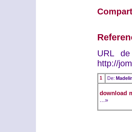
Compart
Referen
URL de 
http://j
1
De:
Madelin
download 
...»