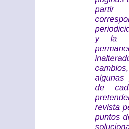
parti
correspo
periodici
y la e
perma
inalter
cambios
algunas 
de cad
pretenden
revista 
puntos d
soluciona