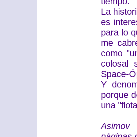
tiempo.
La histor
es inter
para lo q
me cabr
como "u
colosal 
Space-Óp
Y denom
porque d
una "flot
Asimov 
páginas 