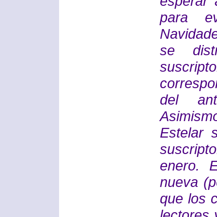
esperar 
para ev
Navidade
se dist
suscript
correspo
del ant
Asimism
Estelar 
suscript
enero. 
nueva (p
que los 
lectores