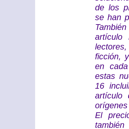
de los p
se han p
También
artícul
lectores
ficción,
en cada
estas nu
16 inclu
artículo
orígenes 
El preci
tambié