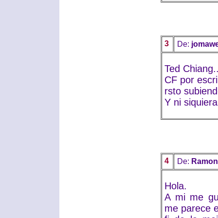
3
De:
jomaw
Ted Chiang.
CF por escrib
rsto subien
Y ni siquier
4
De:
Ramon
Hola.
A mi me gu
me parece e