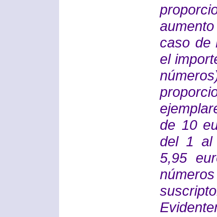
proporc
aumento 
caso de 
el import
números)
proporci
ejemplar
de 10 eu
del 1 al
5,95 eu
números 
suscrip
Evidente