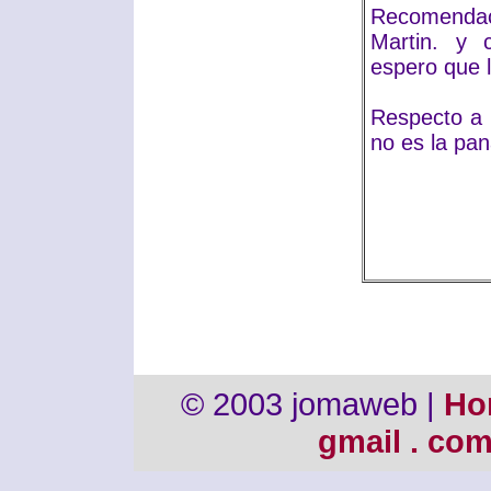
Recomendaci
Martin. y 
espero que l
Respecto a l
no es la pa
© 2003 jomaweb |
Ho
gmail . co