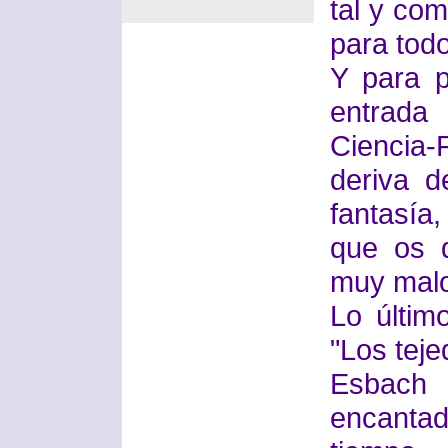
tal y com
para todo
Y para 
entrada
Ciencia-
deriva d
fantasía
que os 
muy mal
Lo últim
"Los tej
Esbach 
encant