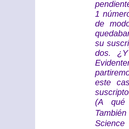
pendient
1 número
de modo
quedaban
su suscr
dos. ¿Y
Eviden
partirem
este ca
suscript
(A qué 
También
Science 