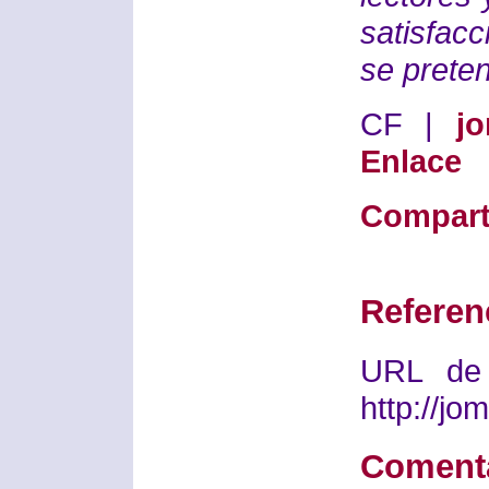
satisfacc
se prete
CF |
j
Enlace
Compart
Referen
URL de 
http://j
Coment