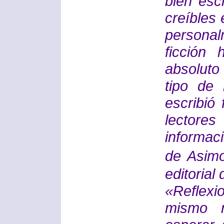
bien esc
creíbles
persona
ficción 
absoluto
tipo de 
escribió 
lector
informac
de Asim
editorial
«Reflexi
mismo n