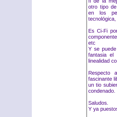
fi de la me
otro tipo d
en los per
tecnológica,
Es Ci-Fi po
componentes
etc
Y se puede 
fantasia e
linealidad c
Respecto a
fascinante li
un tio subie
condenado.
Saludos.
Y ya puestos