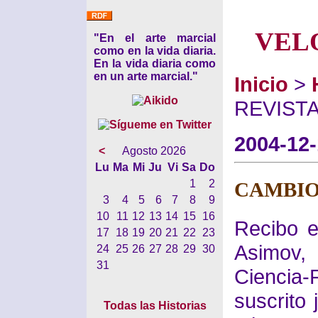
VEL
"En el arte marcial
como en la vida diaria.
En la vida diaria como
en un arte marcial."
Inicio
>
REVIST
2004-12
<
Agosto 2026
Lu
Ma
Mi
Ju
Vi
Sa
Do
1
2
CAMBIO
3
4
5
6
7
8
9
10
11
12
13
14
15
16
Recibo e
17
18
19
20
21
22
23
Asimov,
24
25
26
27
28
29
30
31
Ciencia
suscrito
Todas las Historias