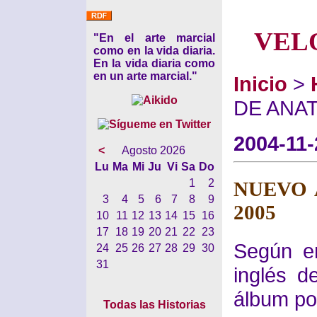
VEL
"En el arte marcial
como en la vida diaria.
En la vida diaria como
en un arte marcial."
Inicio
>
DE ANA
2004-11-
<
Agosto 2026
Lu
Ma
Mi
Ju
Vi
Sa
Do
1
2
NUEVO 
3
4
5
6
7
8
9
2005
10
11
12
13
14
15
16
17
18
19
20
21
22
23
Según en
24
25
26
27
28
29
30
31
inglés d
álbum pod
Todas las Historias