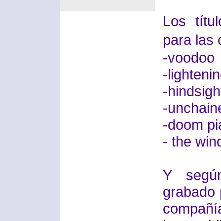
Los títu
para las
-voodoo
-lighteni
-hindsig
-unchain
-doom pi
- the win
Y según
grabado 
compañía