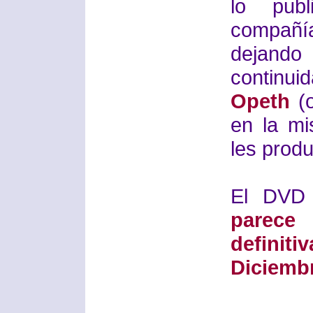
lo publ
compañ
dejand
continu
Opeth
(o
en la m
les produ
El DVD 
parece
defini
Diciemb