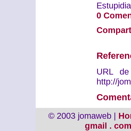
Estupidia
0 Comen
Compart
Referen
URL de 
http://j
Coment
© 2003 jomaweb |
Ho
gmail . co