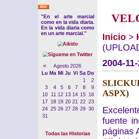
VEL
"En el arte marcial
como en la vida diaria.
En la vida diaria como
en un arte marcial."
Inicio
>
(UPLOA
2004-11-
<
Agosto 2026
Lu
Ma
Mi
Ju
Vi
Sa
Do
1
2
SLICK
3
4
5
6
7
8
9
ASPX)
10
11
12
13
14
15
16
17
18
19
20
21
22
23
Excelen
24
25
26
27
28
29
30
31
fuente i
páginas 
Todas las Historias