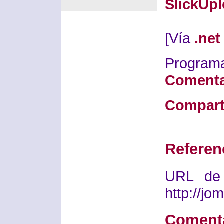
SlickUp
[Vía
.net
Progra
Comenta
Compart
Referen
URL de 
http://j
Coment