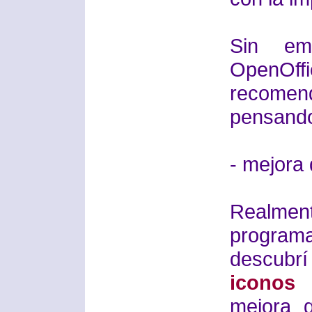
Sin em
OpenOff
recomend
pensando
- mejora 
Realment
programa
descubrí
iconos 
mejora 