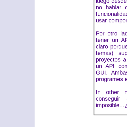
luego desde 
no hablar
funcionali
usar compone
Por otro la
tener un AP
claro porqu
temas) sup
proyectos 
un API comp
GUI. Ambas
programes e
In other 
conseguir
imposible...