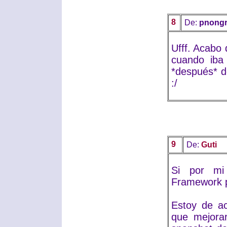
8
De:
pnongr
Ufff. Acabo
cuando iba
*después* de
:/
9
De:
Guti
Si por mi
Framework 
Estoy de ac
que mejora