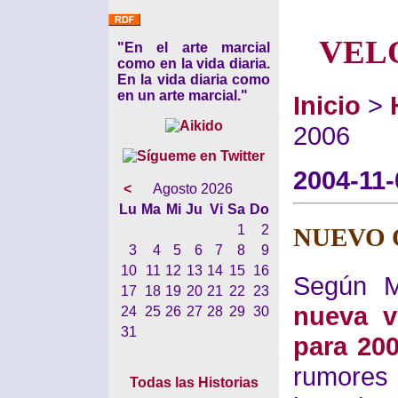
VEL
"En el arte marcial
como en la vida diaria.
En la vida diaria como
en un arte marcial."
Inicio
>
2006
2004-11-
<
Agosto 2026
Lu
Ma
Mi
Ju
Vi
Sa
Do
1
2
NUEVO 
3
4
5
6
7
8
9
10
11
12
13
14
15
16
Según M
17
18
19
20
21
22
23
nueva v
24
25
26
27
28
29
30
31
para 20
rumores
Todas las Historias