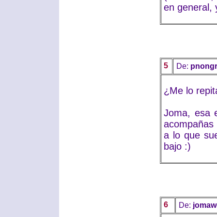
en general, y
5
De:
pnongr
¿Me lo repit
Joma, esa e
acompañas d
a lo que su
bajo :)
6
De:
jomaw