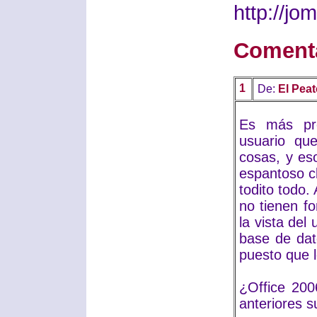
http://j
Coment
1
De:
El Pea
Es más pro
usuario que
cosas, y es
espantoso c
todito todo
no tienen f
la vista del
base de dat
puesto que 
¿Office 200
anteriores s