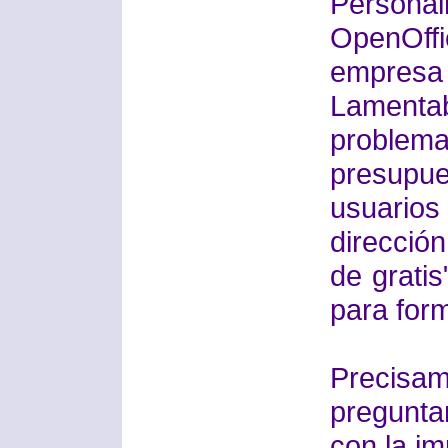
Persona
OpenOffi
empresa 
Lamenta
proble
presupue
usuario
direcci
de gratis
para for
Precisam
pregunta
con la im