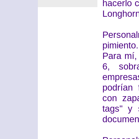
hacerlo c
Longhorn
Person
pimiento.
Para mí,
6, sobr
empresas
podrían 
con zap
tags" y 
documenta