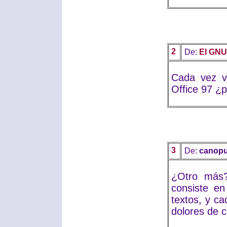
2
De:
El GNU
Cada vez v
Office 97 ¿
3
De:
canop
¿Otro más?
consiste en
textos, y c
dolores de 