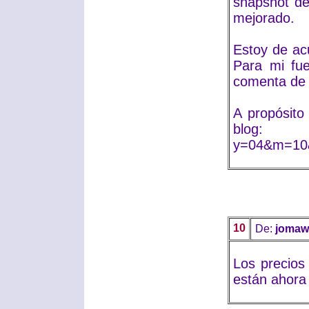
snapshot de 
mejorado.
Estoy de ac
Para mi fue
comenta de 
A propósito
blog: http
y=04&m=10&
10
De:
jomaw
Los precios
están ahora