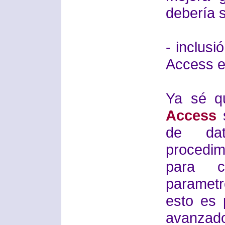
debería s
- inclusi
Access en
Ya sé q
Access
s
de da
procedimi
para c
paramet
esto es
avanzado