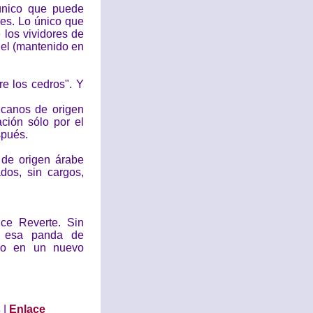
 único que puede
res. Lo único que
 los vividores de
del (mantenido en
e los cedros". Y
icanos de origen
ción sólo por el
spués.
 de origen árabe
dos, sin cargos,
ce Reverte. Sin
 a esa panda de
ico en un nuevo
s
|
Enlace