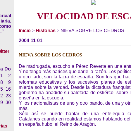
VELOCIDAD DE ESC
rcial
iaria.
 como
Inicio
>
Historias
> NIEVA SOBRE LOS CEDROS
."
2004-11-01
NIEVA SOBRE LOS CEDROS
De madrugada, escucho a Pérez Reverte en una entrev
a
Do
Y no tengo más narices que darle la razón. Los polític
1
2
u otro lado, son la lacra de españa. Son los que ha
reformas educativas y los sucesivos planes de es
8
9
mierda sobre la verdad. Desde la dictadura franquis
15
16
gobierno ha añadido su paletada de estiércol sobre l
22
23
enseña en la escuela.
29
30
Y los nacionalistas de uno y otro bando, de una y ot
más.
Sólo así se puede hablar de una entelequia c
Catalanes cuando en realidad estamos hablando del
en españa hubo: el Reino de Aragón.
rias