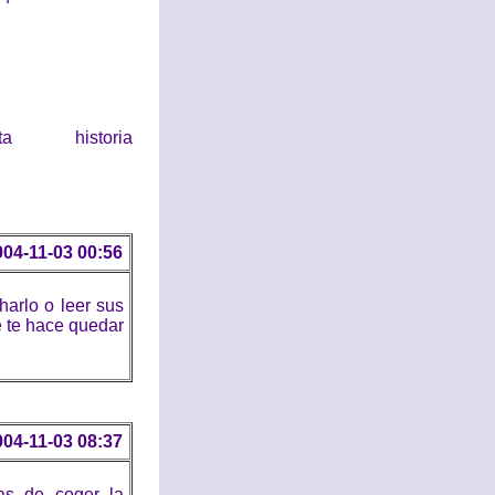
historia
004-11-03 00:56
arlo o leer sus
e te hace quedar
004-11-03 08:37
as de coger la