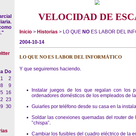
VELOCIDAD DE ESC
rcial
iaria.
 como
Inicio
>
Historias
> LO QUE
NO
ES LABOR DEL IN
."
2004-10-14
LO QUE
NO
ES LABOR DEL INFORMÁTICO
Y que seguiremos haciendo.
a
Do
1
2
8
9
Instalar juegos de los que regalan con los p
15
16
ordenadores domésticos de los empleados de l
22
23
29
30
Guiarles por teléfono desde su casa en la instal
Soldar las conexiones quemadas del router de 
"chispa".
rias
Cambiar los fusibles del cuadro eléctrico de la 