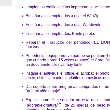
Limpiar los rodillos de las impresoras que "come
Enseñar a los empleados a usar el WinZip.
Enseñar a los empleados a usar Word/writer.
Enseñar a los empleados. Punto pelota.
Reparar el Traductor del periódico "EL M
funciona.
Ponerles un equipo nuevo porque su pentium 4 
que cuando abren 15 veces (quince) el Corel D
un documento....les va muy lento.
Instalar el antivirus, el office, el acrobat, el pho
tercie, el los flamantes portátiles domésticos de
Dar soporte sobre programas comprados en un 
"que mi niño dibuje".
Explicar porqué el servidor no está roto cuan
TM
"adorable-criatura
" de 25 megas de peso no
electrónico de su amiguita.