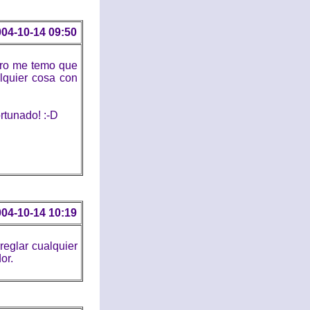
04-10-14 09:50
pero me temo que
alquier cosa con
ortunado! :-D
04-10-14 10:19
reglar cualquier
or.