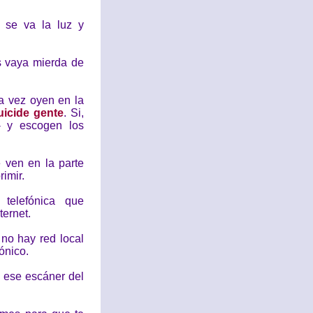
 se va la luz y
s vaya mierda de
ra vez oyen en la
uicide gente
. Si,
í- y escogen los
 ven en la parte
rimir.
telefónica que
ternet.
 no hay red local
ónico.
e ese escáner del