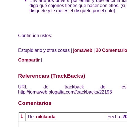
Enviarte los drivers por email y que encima l
diga qué cojones tienes que hacer con ellos. (si
disquete y te metes el disquete por el culo)
Continúen ustes:
Estupidiario y otras cosas |
jomaweb
|
20 Comentari
Compartir
|
Referencias (TrackBacks)
URL de trackback de esta 
http://jomaweb.blogalia.com//trackbacks/22193
Comentarios
1
De:
nikilauda
Fecha:
20