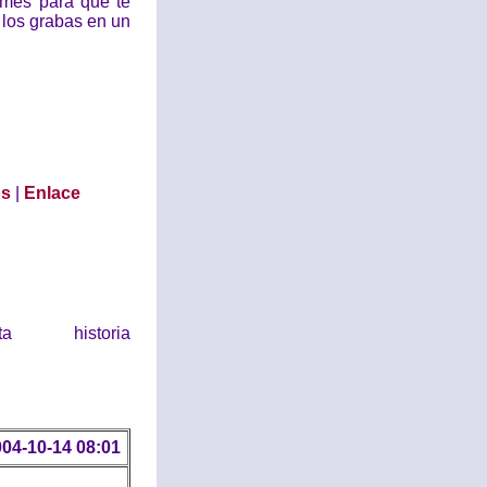
lames para que te
, los grabas en un
os
|
Enlace
historia
04-10-14 08:01