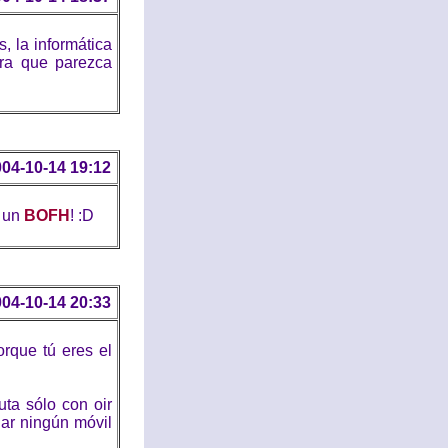
 la informática
ara que parezca
04-10-14 19:12
n un
BOFH
! :D
04-10-14 20:33
orque tú eres el
uta sólo con oir
lar ningún móvil