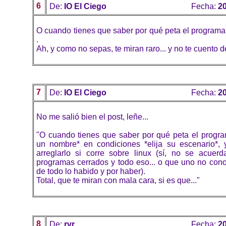
6
De:
IO El Ciego
Fecha:
20
O cuando tienes que saber por qué peta el programa
.
Ah, y como no sepas, te miran raro... y no te cuento de
7
De:
IO El Ciego
Fecha:
20
No me salió bien el post, leñe...
"O cuando tienes que saber por qué peta el progr
un nombre* en condiciones *elija su escenario*,
arreglarlo si corre sobre linux (sí, no se acue
programas cerrados y todo eso... o que uno no cono
de todo lo habido y por haber).
Total, que te miran con mala cara, si es que..."
8
De:
rvr
Fecha:
20