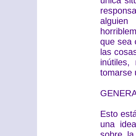
única sit
responsa
algui
horribl
que sea 
las cosa
inútiles
tomarse 
GENERA
Esto está
una ide
sobre la