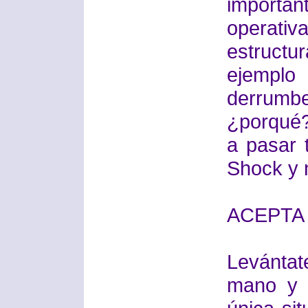
importan
operati
estruct
ejemplo 
derrumbe
¿porqué?
a pasar 
Shock y n
ACEPTA
Levántat
mano y t