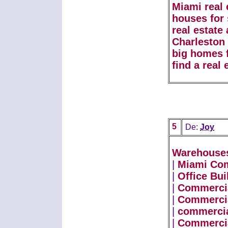
Miami real 
houses for 
real estate
Charleston 
big homes f
find a real 
5
De:
Joy
Warehouses
|
Miami Com
|
Office Bu
|
Commercia
|
Commercia
|
commercia
|
Commercia