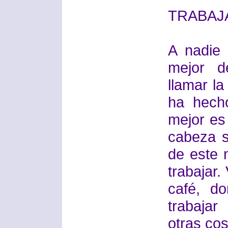
TRABAJ
A nadie 
mejor d
llamar l
ha hecho
mejor es
cabeza s
de este 
trabajar.
café, do
trabaja
otras co