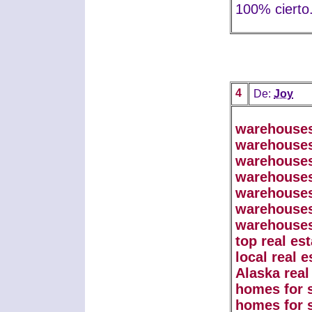
100% cierto.
4
De:
Joy
warehouses
warehouses
warehouses 
warehouses
warehouses
warehouses
warehouses
top real es
local real 
Alaska real
homes for 
homes for 