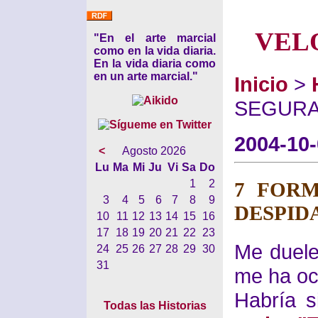
VEL
"En el arte marcial
como en la vida diaria.
En la vida diaria como
en un arte marcial."
Inicio
>
SEGURA
2004-10
<
Agosto 2026
Lu
Ma
Mi
Ju
Vi
Sa
Do
1
2
7 FORM
3
4
5
6
7
8
9
DESPID
10
11
12
13
14
15
16
17
18
19
20
21
22
23
Me duele
24
25
26
27
28
29
30
31
me ha oc
Habría s
Todas las Historias