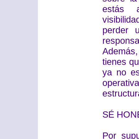
estás a
visibil
perder 
responsab
Además,
tienes q
ya no es
operati
estructur
SÉ HON
Por supu