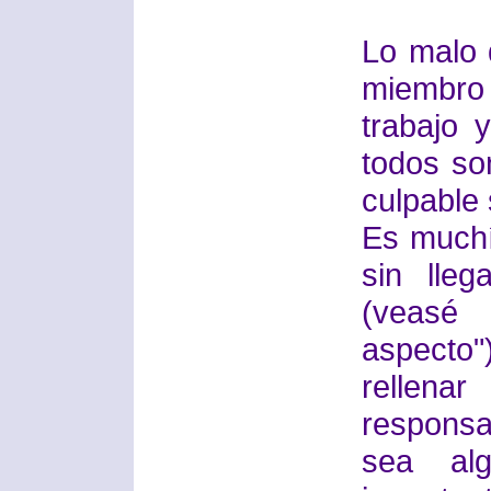
Lo malo 
miembro 
trabajo 
todos so
culpable 
Es muchí
sin lle
(veasé 
aspecto
rellena
responsa
sea alg