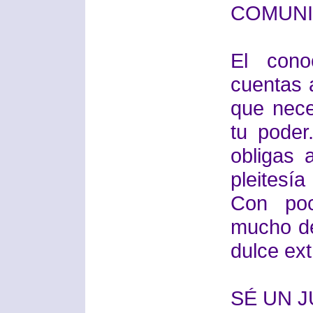
COMUN
El cono
cuentas 
que nece
tu poder
obligas 
pleitesí
Con poc
mucho de
dulce ext
SÉ UN 