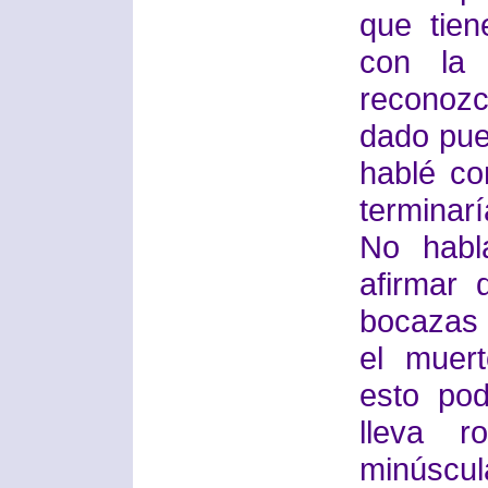
que tien
con la 
reconoz
dado pue
hablé c
terminarí
No habl
afirmar
bocazas e
el muer
esto pod
lleva r
minúscul