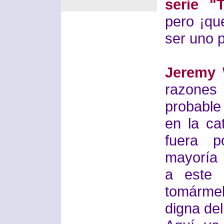
serie "
pero ¡qu
ser uno p
Jeremy 
razone
probable
en la ca
fuera 
mayoría 
a este 
tomárme
digna de