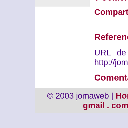
Compart
Referen
URL de 
http://j
Coment
© 2003 jomaweb |
Ho
gmail . co