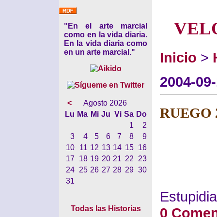
VEL
"En el arte marcial
como en la vida diaria.
En la vida diaria como
en un arte marcial."
Inicio
>
2004-09
<
Agosto 2026
RUEGO 
Lu
Ma
Mi
Ju
Vi
Sa
Do
1
2
3
4
5
6
7
8
9
10
11
12
13
14
15
16
17
18
19
20
21
22
23
24
25
26
27
28
29
30
31
Estupidia
Todas las Historias
0 Comen