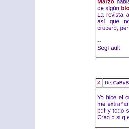
Marzo
habla
de algún
bl
La revista
así que no
crucero, per
--
SegFault
2
De:
GaBuB
Yo hice el 
me extrañar
pdf y todo 
Creo q si q e