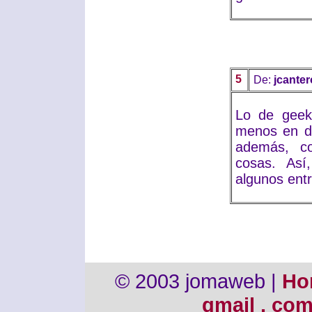
5
De:
jcanter
Lo de geekc
menos en do
además, co
cosas. As
algunos entr
© 2003 jomaweb |
Ho
gmail . co