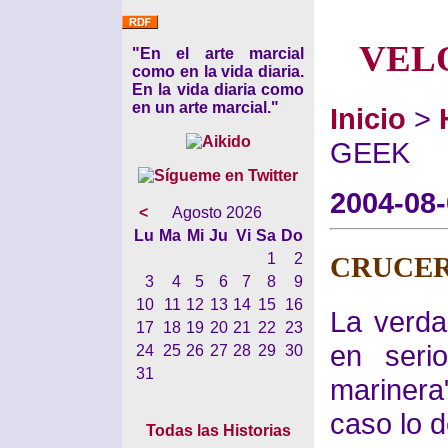
VEL
"En el arte marcial
como en la vida diaria.
En la vida diaria como
en un arte marcial."
Inicio
>
GEEK
2004-08
<
Agosto 2026
Lu
Ma
Mi
Ju
Vi
Sa
Do
1
2
CRUCER
3
4
5
6
7
8
9
10
11
12
13
14
15
16
La verda
17
18
19
20
21
22
23
en seri
24
25
26
27
28
29
30
31
marinera
caso lo d
Todas las Historias