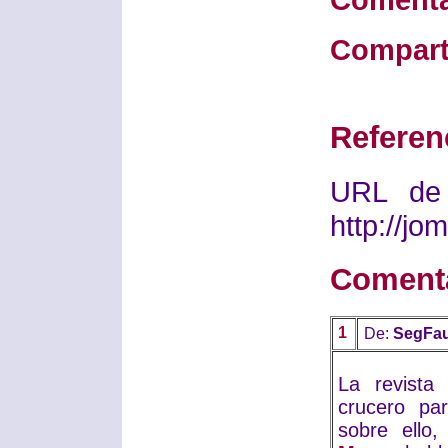
Compart
Referen
URL de 
http://j
Coment
1
De:
SegFau
La revist
crucero par
sobre ello