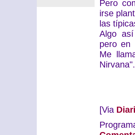
Pero com
irse plan
las típic
Algo así
pero en 
Me llam
Nirvana".
[Via
Diar
Progra
Comenta