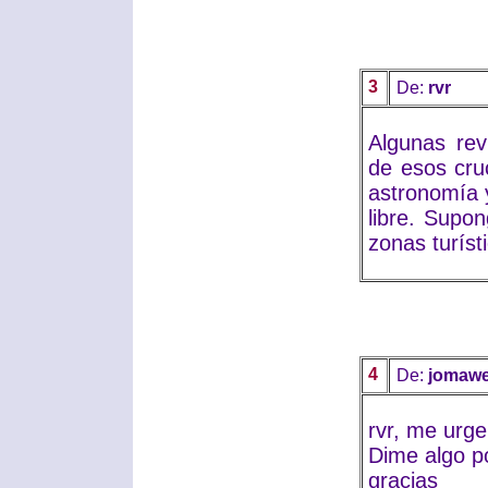
3
De:
rvr
Algunas rev
de esos cr
astronomía
libre. Supo
zonas turíst
4
De:
jomawe
rvr, me urg
Dime algo po
gracias