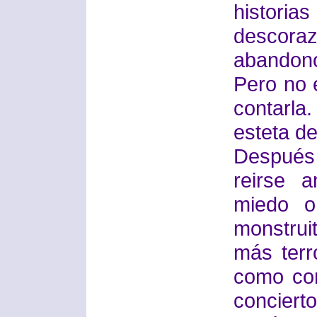
hist
descoraz
abandono
Pero no e
contarla
esteta de 
Después
reirse 
miedo o
monstrui
más terr
como con
conciert