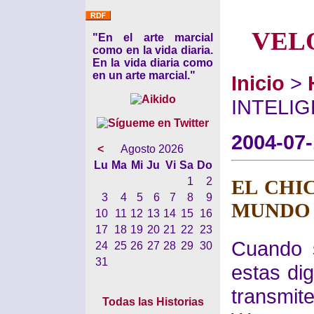
VEL
"En el arte marcial
como en la vida diaria.
En la vida diaria como
en un arte marcial."
Inicio
>
INTELI
2004-07
<
Agosto 2026
Lu
Ma
Mi
Ju
Vi
Sa
Do
1
2
EL CHI
3
4
5
6
7
8
9
MUNDO
10
11
12
13
14
15
16
17
18
19
20
21
22
23
Cuando s
24
25
26
27
28
29
30
31
estas dig
transmit
Todas las Historias