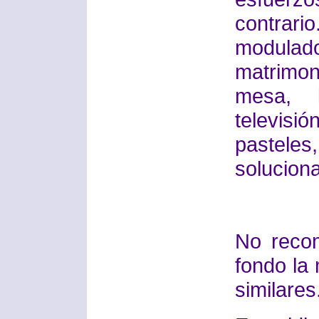
contrar
modulad
matrimon
mesa, l
televis
pastel
solucion
No reco
fondo la
similares