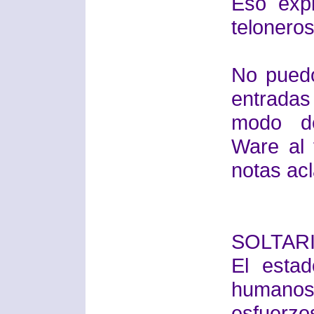
Eso exp
teloneros
No puedo
entradas
modo de
Ware al 
notas acl
SOLTARI
El esta
humano
esfuerz