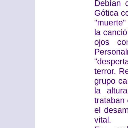
Debían 
Gótica co
"muerte"
la canció
ojos co
Perso
"desper
terror. R
grupo ca
la altu
trataban 
el desam
vital.