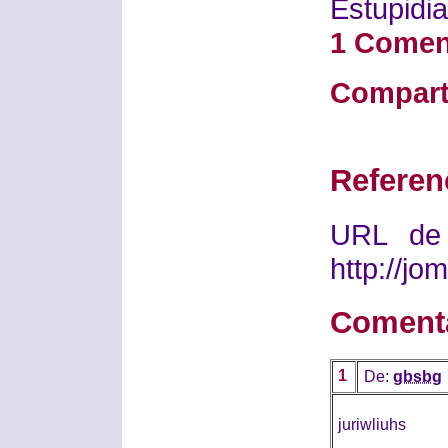
Estupidia
1 Comen
Compart
Referen
URL de 
http://j
Coment
1
De:
gbsbg
juriwliuhs