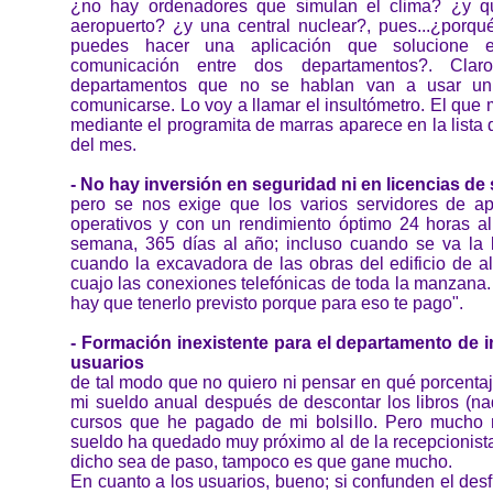
¿no hay ordenadores que simulan el clima? ¿y q
aeropuerto? ¿y una central nuclear?, pues...¿porq
puedes hacer una aplicación que solucione 
comunicación entre dos departamentos?. Clar
departamentos que no se hablan van a usar un
comunicarse. Lo voy a llamar el insultómetro. El que m
mediante el programita de marras aparece en la lista d
del mes.
- No hay inversión en seguridad ni en licencias de
pero se nos exige que los varios servidores de ap
operativos y con un rendimiento óptimo 24 horas al 
semana, 365 días al año; incluso cuando se va la l
cuando la excavadora de las obras del edificio de a
cuajo las conexiones telefónicas de toda la manzana
hay que tenerlo previsto porque para eso te pago".
- Formación inexistente para el departamento de i
usuarios
de tal modo que no quiero ni pensar en qué porcenta
mi sueldo anual después de descontar los libros (na
cursos que he pagado de mi bolsillo. Pero mucho
sueldo ha quedado muy próximo al de la recepcionista 
dicho sea de paso, tampoco es que gane mucho.
En cuanto a los usuarios, bueno; si confunden el de