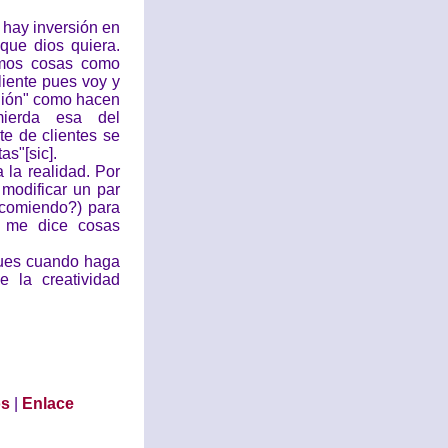
 hay inversión en
que dios quiera.
emos cosas como
liente pues voy y
uión" como hacen
mierda esa del
e de clientes se
as"[sic].
la realidad. Por
modificar un par
 comiendo?) para
e me dice cosas
pues cuando haga
 la creatividad
os
|
Enlace