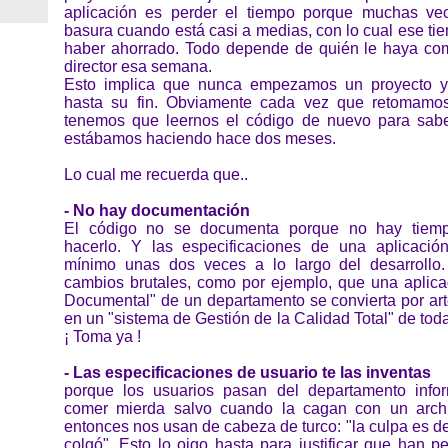
aplicación es perder el tiempo porque muchas vec
basura cuando está casi a medias, con lo cual ese tie
haber ahorrado. Todo depende de quién le haya comid
director esa semana.
Esto implica que nunca empezamos un proyecto y
hasta su fin. Obviamente cada vez que retomamos
tenemos que leernos el código de nuevo para sab
estábamos haciendo hace dos meses.
Lo cual me recuerda que..
- No hay documentación
El código no se documenta porque no hay tiemp
hacerlo. Y las especificaciones de una aplicaci
mínimo unas dos veces a lo largo del desarrollo.
cambios brutales, como por ejemplo, que una aplica
Documental" de un departamento se convierta por arte
en un "sistema de Gestión de la Calidad Total" de toda
¡ Toma ya !
- Las especificaciones de usuario te las inventas
porque los usuarios pasan del departamento info
comer mierda salvo cuando la cagan con un archi
entonces nos usan de cabeza de turco: "la culpa es de
colgó". Esto lo oigo hasta para justificar que han p