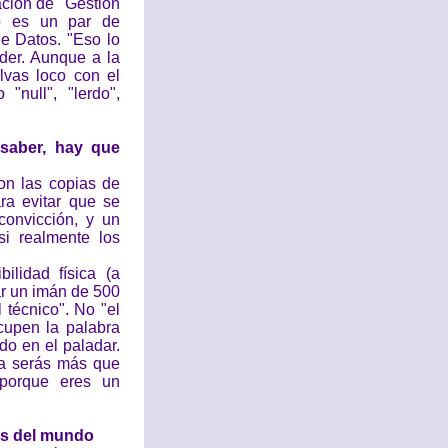
ación de "Gestión
ro es un par de
e Datos. "Eso lo
der. Aunque a la
lvas loco con el
null", "lerdo",
 saber, hay que
n las copias de
ra evitar que se
convicción, y un
i realmente los
lidad física (a
r un imán de 500
 técnico". No "el
scupen la palabra
do en el paladar.
ca serás más que
 porque eres un
mas del mundo