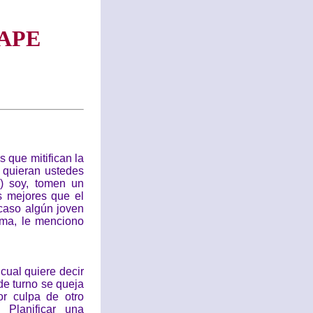
APE
 que mitifican la
e quieran ustedes
) soy, tomen un
s mejores que el
acaso algún joven
ema, le menciono
cual quiere decir
de turno se queja
or culpa de otro
 Planificar una