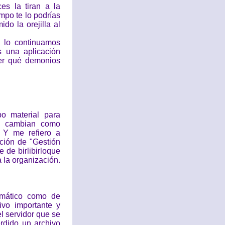
es la tiran a la
mpo te lo podrías
o la orejilla al
 lo continuamos
 una aplicación
er qué demonios
o material para
ón cambian como
 Y me refiero a
ción de "Gestión
 de birlibirloque
 la organización.
rmático como de
vo importante y
l servidor que se
erdido un archivo