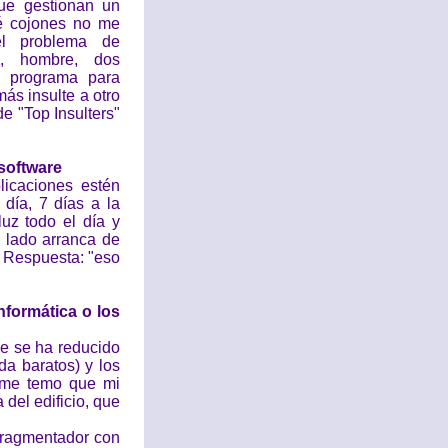
ue gestionan un
ué cojones no me
el problema de
o, hombre, dos
 programa para
ás insulte a otro
e "Top Insulters"
 software
licaciones estén
día, 7 días a la
uz todo el día y
l lado arranca de
. Respuesta: "eso
nformática o los
je se ha reducido
da baratos) y los
 me temo que mi
del edificio, que
sfragmentador con