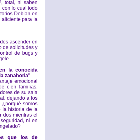
 total, ni saben
 con lo cual todo
itorios Debian en
aliciente para la
uedes ascender en
 de solicitudes y
ontrol de bugs y
gele.
 en la conocida
la zanahoria"
antaje emocional
 cien familias,
dores de su sala
al, dejando a los
s...¿porqué somos
la historia de la
r dos mientras el
 seguridad, ni en
ongelado?
os que los de