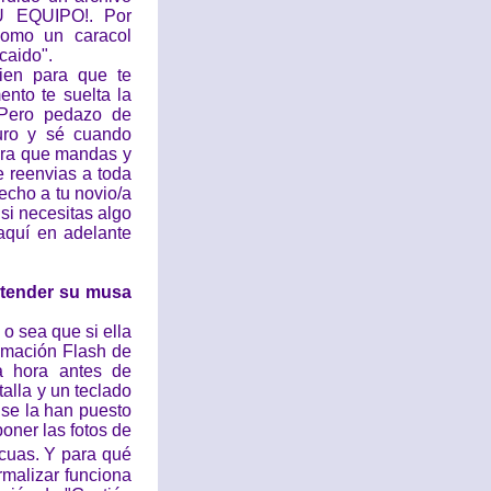
U EQUIPO!. Por
como un caracol
caido".
ien para que te
nto te suelta la
 ¡Pero pedazo de
duro y sé cuando
ura que mandas y
e reenvias a toda
echo a tu novio/a
si necesitas algo
aquí en adelante
entender su musa
o sea que si ella
nimación Flash de
a hora antes de
alla y un teclado
se la han puesto
poner las fotos de
scuas. Y para qué
rmalizar funciona