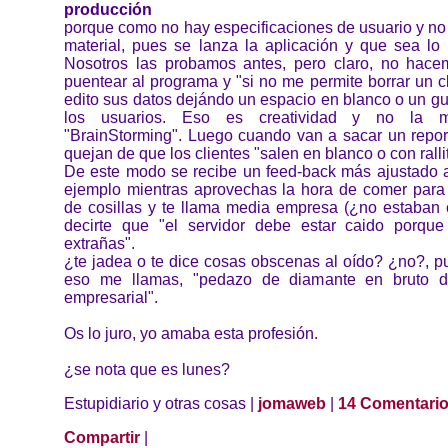
producción
porque como no hay especificaciones de usuario y no
material, pues se lanza la aplicación y que sea lo 
Nosotros las probamos antes, pero claro, no hac
puentear al programa y "si no me permite borrar un c
edito sus datos dejándo un espacio en blanco o un g
los usuarios. Eso es creatividad y no la 
"BrainStorming". Luego cuando van a sacar un report
quejan de que los clientes "salen en blanco o con rallit
De este modo se recibe un feed-back más ajustado a 
ejemplo mientras aprovechas la hora de comer para 
de cosillas y te llama media empresa (¿no estaban
decirte que "el servidor debe estar caido porqu
extrañas".
¿te jadea o te dice cosas obscenas al oído? ¿no?, 
eso me llamas, "pedazo de diamante en bruto de
empresarial".
Os lo juro, yo amaba esta profesión.
¿se nota que es lunes?
Estupidiario y otras cosas |
jomaweb
|
14 Comentari
Compartir
|