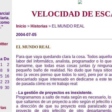
VELOCIDAD DE ESC
rcial
iaria.
 como
Inicio
>
Historias
> EL MUNDO REAL
."
2004-07-05
EL MUNDO REAL
Para que vaya quedando clara la cosa. Todos aquellos
a
Do
labor del informático, analista, programador o lo qu
1
2
llamarme, que todas esas cosas juntas (y ninguna
pequeño baño de realidad. No dudo que haya sitio
8
9
mio (a veces pienso que todos lo son), pero por si 
15
16
descarriado sigue interesado en dedicarse a este t
22
23
de pasada cómo es mi trabajo real:
29
30
- La gestión de proyectos es inexistente.
Programamos a salto de mata según es necesario, lo 
que saltamos de un proyecto a otro según el jefecillo 
a dirección de que su proyecto está paralizado p
rias
proyecto de otro jefecillo de otro departamento.