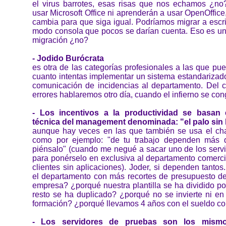
el virus barrotes, esas risas que nos echamos ¿no?,
usar Microsoft Office ni aprenderán a usar OpenOffice,
cambia para que siga igual. Podríamos migrar a escr
modo consola que pocos se darían cuenta. Eso es un 
migración ¿no?
- Jodido Burócrata
es otra de las categorías profesionales a las que p
cuanto intentas implementar un sistema estandarizado
comunicación de incidencias al departamento. Del c
errores hablaremos otro día, cuando el infierno se con
- Los incentivos a la productividad se basan
técnica del management denominada: "el palo sin 
aunque hay veces en las que también se usa el ch
como por ejemplo: "de tu trabajo dependen más de
piénsalo" (cuando me negué a sacar uno de los servi
para ponérselo en exclusiva al departamento comerci
clientes sin aplicaciones). Joder, si dependen tanto
el departamento con más recortes de presupuesto de 
empresa? ¿porqué nuestra plantilla se ha dividido po
resto se ha duplicado? ¿porqué no se invierte ni en
formación? ¿porqué llevamos 4 años con el sueldo c
- Los servidores de pruebas son los mism