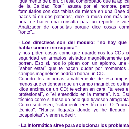
igualmente de bien. Si está comprobado que la aplic
de la Calidad Total" asusta por el nombre, pe
formularios con dos tablas de mierda en una Base d
haces tú en dos patadas", dice la musa con más po
hora de hacer una consulta para un reporte te vue
Analizador de consultas porque dice cosas como "
"tonto"...
- Los directivos son del modelo: "no hay que
hablar como si se supiera"
y nos piden cosas como que guardemos los CDs co
seguridad en armarios aislados magnéticamente pa
borren. Eso sí, nos lo piden con un aplomo, una 
"saber estar" que te hacen dudar por momentos s
campos magnéticos podrían borrar un CD.
Cuando les informas amablemente de esa imposibi
menos que entiendan que un campo magnético es tira
kilos encima de un CD) te echan en cara: "tu eres el
profesional", o "el entendido en la materia". No. E
técnico como si fuese un pelo que tuviesen atraganta
Como si dijesen, "solamente eres técnico". O, "nun
técnico". "Nunca llegarás donde yo he llegado
tocapelotas", vienen a decir.
- La informática sirve para solucionar los proble