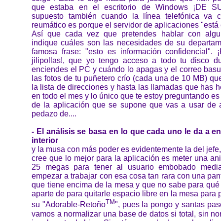
que estaba en el escritorio de Windows ¡DE S
supuesto también cuando la línea telefónica va 
reumático es porque el servidor de aplicaciones "está 
Así que cada vez que pretendes hablar con algu
indique cuáles son las necesidades de su departame
famosa frase: "esto es información confidencial".
jilipollas!, que yo tengo acceso a todo tu disco 
enciendes el PC y cuándo lo apagas y el correo bas
las fotos de tu puñetero crío (cada una de 10 MB) qu
la lista de direcciones y hasta las llamadas que has h
en todo el mes y lo único que te estoy preguntando es 
de la aplicación que se supone que vas a usar de 
pedazo de....
- El análisis se basa en lo que cada uno le da a 
interior
y la musa con más poder es evidentemente la del jefe, 
cree que lo mejor para la aplicación es meter una a
25 megas para tener al usuario embobado medi
empezar a trabajar con esa cosa tan rara con una pant
que tiene encima de la mesa y que no sabe para qué 
aparte de para quitarle espacio libre en la mesa para 
TM
su "Adorable-Retoño
", pues la pongo y santas pa
vamos a normalizar una base de datos si total, sin no