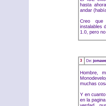
hasta ahora
andar (había
Creo que M
instalables
1.0, pero n
3
De:
jomaw
Hombre, m
Monodevelop
muchas cos
Y en cuanto 
en la pagina
verdad, nu