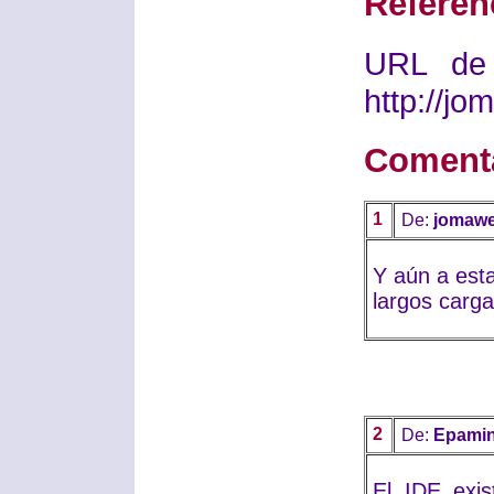
Referen
URL de 
http://j
Coment
1
De:
jomaw
Y aún a esta
largos carga
2
De:
Epamin
El IDE exi