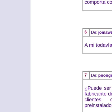
comporta c
6
De:
jomaw
A mi todaví
7
De:
pnongr
¿Puede ser 
fabricante 
clientes 
preinstalado