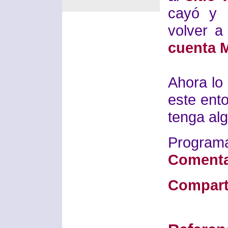
cayó y 
volver a
cuenta M
Ahora lo
este ent
tenga al
Progra
Comenta
Compart