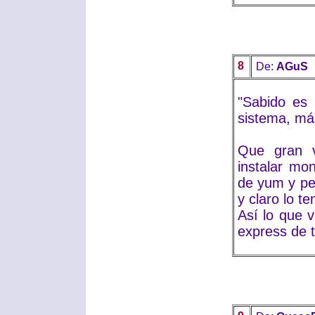
8
De:
AGuS
"Sabido es
sistema, más
Que gran v
instalar mo
de yum y pe
y claro lo t
Así lo que 
express de tio