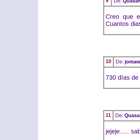
9
De:
Quasa
Creo que el
Cuantos dias
10
De:
jomaw
730 días de 
11
De:
Quas
jejeje..... s