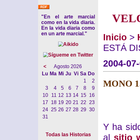
VEL
"En el arte marcial
como en la vida diaria.
En la vida diaria como
en un arte marcial."
Inicio
>
ESTÁ D
2004-07
<
Agosto 2026
Lu
Ma
Mi
Ju
Vi
Sa
Do
1
2
MONO 1
3
4
5
6
7
8
9
10
11
12
13
14
15
16
17
18
19
20
21
22
23
24
25
26
27
28
29
30
31
Y ha sid
Todas las Historias
al
sitio