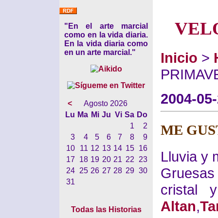
VEL
"En el arte marcial
como en la vida diaria.
En la vida diaria como
en un arte marcial."
Inicio
>
PRIMAV
2004-05
<
Agosto 2026
Lu
Ma
Mi
Ju
Vi
Sa
Do
1
2
ME GUS
3
4
5
6
7
8
9
10
11
12
13
14
15
16
Lluvia y 
17
18
19
20
21
22
23
Gruesas
24
25
26
27
28
29
30
31
cristal
Altan
,
Ta
Todas las Historias