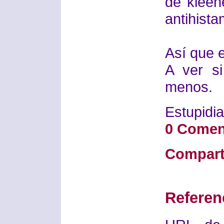
de kleen
antihista
Así que 
A ver si
menos.
Estupidia
0 Comen
Compart
Referen