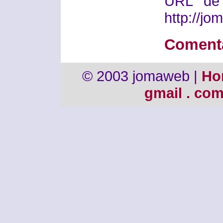
URL de 
http://j
Coment
© 2003 jomaweb |
Ho
gmail . co