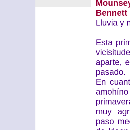
Mounse
Bennett
Lluvia y 
Esta pri
vicisit
aparte, 
pasado.
En cuant
amohín
primaver
muy agr
paso med