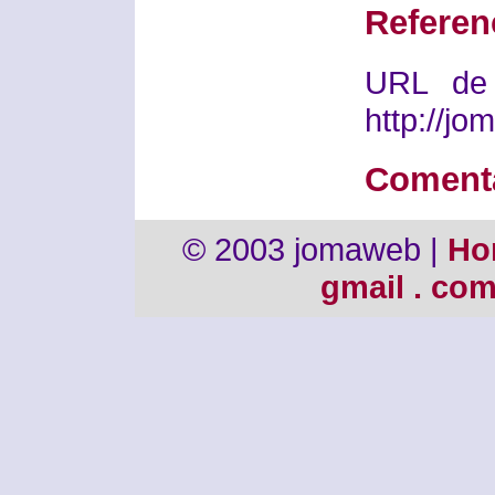
Referen
URL de 
http://j
Coment
© 2003 jomaweb |
Ho
gmail . co