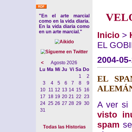
VEL
"En el arte marcial
como en la vida diaria.
En la vida diaria como
en un arte marcial."
Inicio
>
EL GOB
2004-05
<
Agosto 2026
Lu
Ma
Mi
Ju
Vi
Sa
Do
1
2
EL SP
3
4
5
6
7
8
9
ALEMÁ
10
11
12
13
14
15
16
17
18
19
20
21
22
23
A ver si
24
25
26
27
28
29
30
31
visto i
spam
se
Todas las Historias