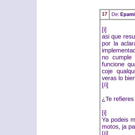
17
De:
Epami
[i]
asi que res
por la acla
implementa
no cumple 
funcione qu
coje qualqu
veras lo bie
[/i]
¿Te refiere
[i]
Ya podeis me
motos, ja pa
[/i]