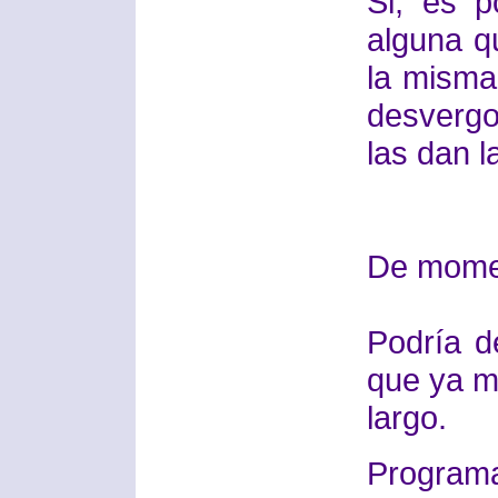
Si, es 
alguna q
la mism
desverg
las dan l
De momen
Podría d
que ya m
largo.
Progra