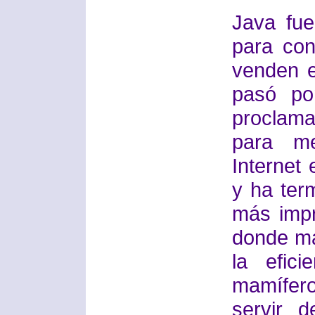
Java fu
para con
venden e
pasó po
proclam
para me
Internet 
y ha ter
más impr
donde má
la efic
mamífer
servir d