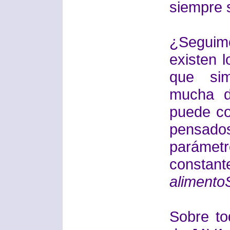
siempre 
¿Seguim
existen l
que sim
mucha di
puede co
pensad
paráme
const
alimento
Sobre to