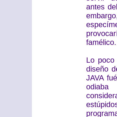
antes del
embarg
especí
provocar
famélico
Lo poco 
diseño d
JAVA fué
odiaba
consi
estúp
programa