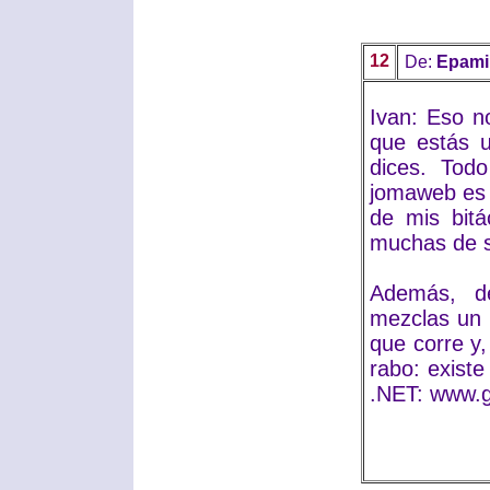
12
De:
Epami
Ivan: Eso n
que estás u
dices. Todo
jomaweb es 
de mis bit
muchas de s
Además, d
mezclas un 
que corre y,
rabo: exist
.NET: www.