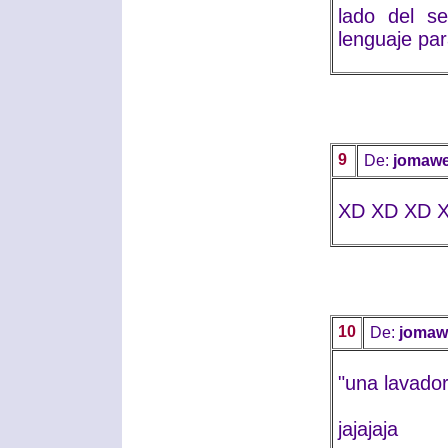
lado del s
lenguaje par
9
De:
jomaw
XD XD XD 
10
De:
jomaw
"una lavado
jajajaja