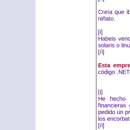
Creía que i
niñato.
[i]
Habeis vend
solaris o lin
[/i]
Esta empr
código .NET 
[i]
He hecho 
financieras
pedido un p
los encorbat
[/i]