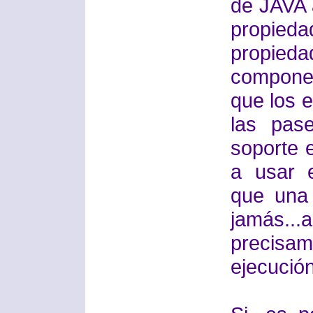
de JAVA a
propieda
propied
componen
que los e
las pas
soporte 
a usar 
que una
jamás...
precisa
ejecución