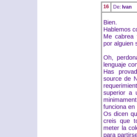
16
De:
Ivan
Bien.
Hablemos co
Me cabrea v
por alguien 
Oh, perdona
lenguaje con
Has provad
source de N
requerimie
superior a 
minimament
funciona en
Os dicen qu
creis que t
meter la col
para partirs