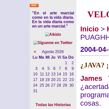
VEL
"En el arte marcial
como en la vida diaria.
En la vida diaria como
en un arte marcial."
Inicio
>
PUAGHH
2004-04
<
Agosto 2026
Lu
Ma
Mi
Ju
Vi
Sa
Do
1
2
¿JAVA? 
3
4
5
6
7
8
9
10
11
12
13
14
15
16
James 
17
18
19
20
21
22
23
¿acer
24
25
26
27
28
29
30
31
programa
cosas.
Todas las Historias