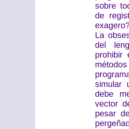
sobre to
de regi
exagero
La obses
del len
prohibir
método
program
simular 
debe me
vector d
pesar de
pergeña