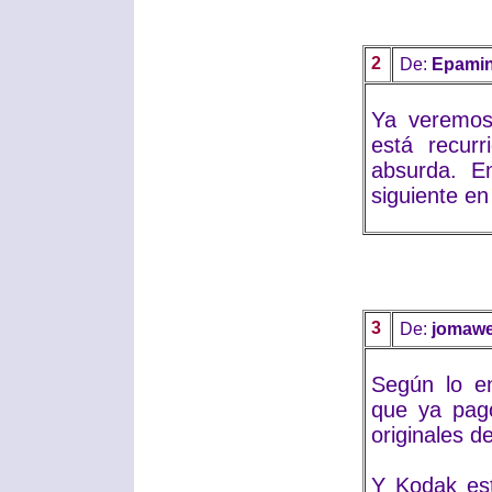
2
De:
Epamin
Ya veremos
está recur
absurda. En
siguiente en
3
De:
jomaw
Según lo en
que ya pagó
originales d
Y Kodak est