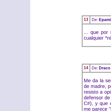
13
De:
Epami
... que por
cualquier *n
14
De:
Draco
Me da la se
de madre, p
resisto a op
defensor de 
C#), y que 
me parece "