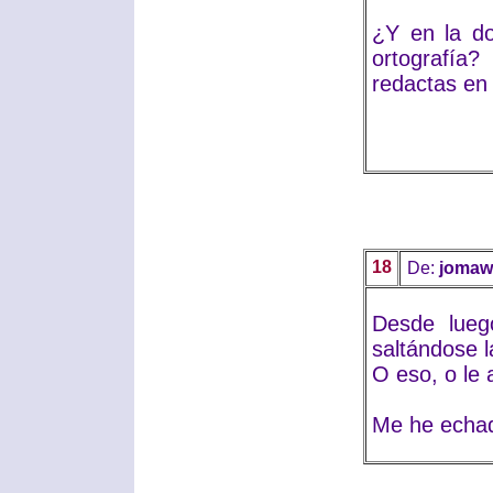
¿Y en la do
ortografía
redactas en 
18
De:
jomaw
Desde luego
saltándose 
O eso, o le 
Me he echad