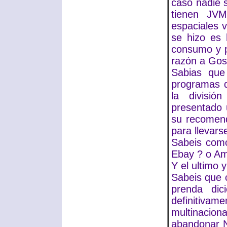
caso nadie 
tienen JVM
espaciales 
se hizo es 
consumo y p
razón a Gosl
Sabias que
programas 
la divisi
presentado 
su recomend
para llevars
Sabeis como
Ebay ? o Am
Y el ultimo y
Sabeis que 
prenda dic
definitivam
multinaci
abandonar N