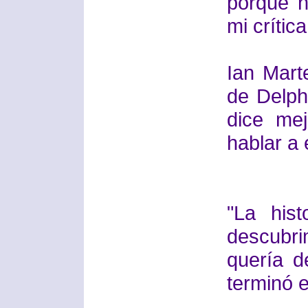
porque n
mi crítica
Ian Mart
de Delphi
dice me
hablar a 
"La his
descubr
quería d
terminó 