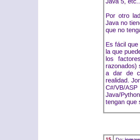
Java 5, etc..
Por otro la
Java no tien
que no teng
Es fácil qu
la que pued
los factor
razonados) 
a dar de c
realidad. J
C#/VB/ASP
Java/Python
tengan que 
15
De:
jomaw