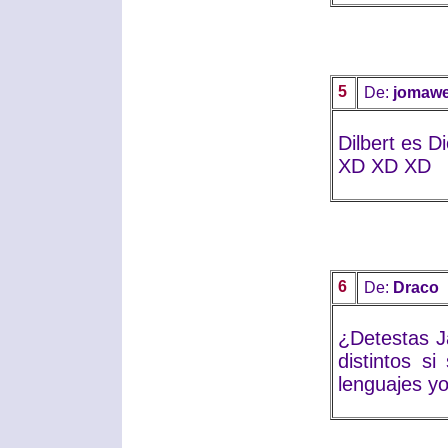
5
De:
jomaw
Dilbert es Di
XD XD XD
6
De:
Draco
¿Detestas J
distintos s
lenguajes y