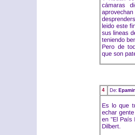
cámaras dig
aprovechan
desprenders
leido este 
sus lineas d
teniendo ben
Pero de to
que son pat
4
De:
Epamin
Es lo que t
echar gente 
en "El País
Dilbert.