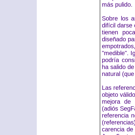
más pulido.
Sobre los 
difícil dars
tienen poc
diseñado par
empotrados
"medible". 
podría cons
ha salido de
natural (qu
Las referenc
objeto válid
mejora de 
(adiós SegFa
referencia 
(referencias
carencia d