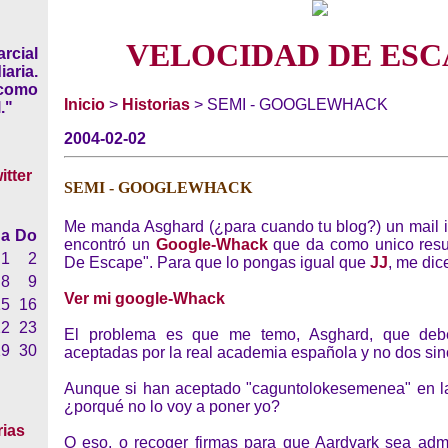
VELOCIDAD DE ESC
rcial
iaria.
 como
Inicio
>
Historias
> SEMI - GOOGLEWHACK
."
2004-02-02
SEMI - GOOGLEWHACK
Me manda Asghard (¿para cuando tu blog?) un mail
a
Do
encontró un
Google-Whack
que da como unico resu
1
2
De Escape". Para que lo pongas igual que
JJ
, me dic
8
9
Ver mi google-Whack
15
16
22
23
El problema es que me temo, Asghard, que deb
29
30
aceptadas por la real academia española y no dos sin
Aunque si han aceptado "caguntolokesemenea" en la
¿porqué no lo voy a poner yo?
rias
O eso, o recoger firmas para que Aardvark sea admi