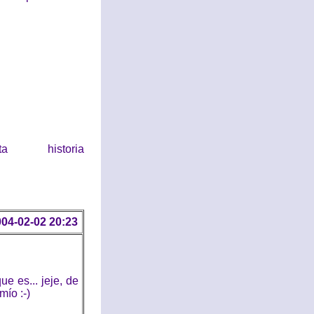
historia
04-02-02 20:23
e es... jeje, de
ío :-)