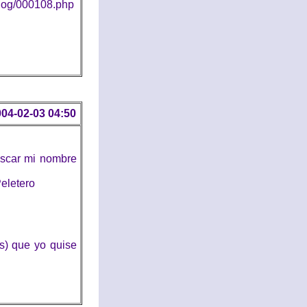
blog/000108.php
04-02-03 04:50
uscar mi nombre
eletero
s) que yo quise