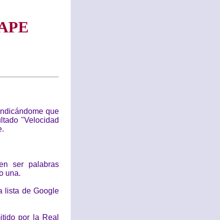
APE
 indicándome que
ltado "Velocidad
e.
en ser palabras
o una.
 lista de Google
tido por la Real