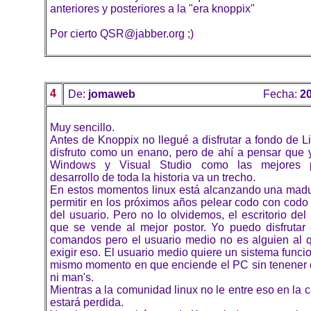
anteriores y posteriores a la "era knoppix"
Por cierto QSR@jabber.org ;)
4
De:
jomaweb
Fecha:
20
Muy sencillo.
Antes de Knoppix no llegué a disfrutar a fondo de 
disfruto como un enano, pero de ahí a pensar que 
Windows y Visual Studio como las mejores p
desarrollo de toda la historia va un trecho.
En estos momentos linux está alcanzando una madu
permitir en los próximos años pelear codo con codo p
del usuario. Pero no lo olvidemos, el escritorio del
que se vende al mejor postor. Yo puedo disfrutar
comandos pero el usuario medio no es alguien al 
exigir eso. El usuario medio quiere un sistema func
mismo momento en que enciende el PC sin tenener 
ni man's.
Mientras a la comunidad linux no le entre eso en la c
estará perdida.