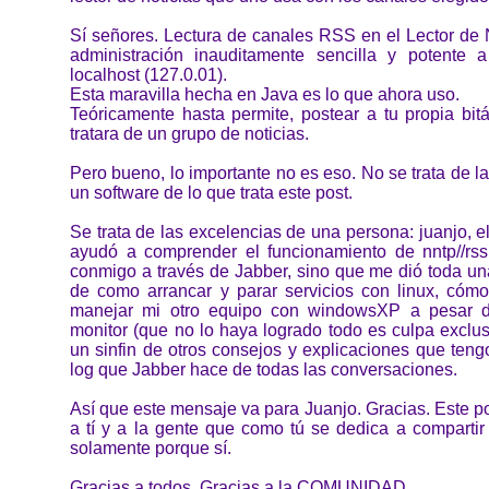
Sí señores. Lectura de canales RSS en el Lector de
administración inauditamente sencilla y potente 
localhost (127.0.01).
Esta maravilla hecha en Java es lo que ahora uso.
Teóricamente hasta permite, postear a tu propia bit
tratara de un grupo de noticias.
Pero bueno, lo importante no es eso. No se trata de l
un software de lo que trata este post.
Se trata de las excelencias de una persona: juanjo, e
ayudó a comprender el funcionamiento de nntp//rs
conmigo a través de Jabber, sino que me dió toda un
de como arrancar y parar servicios con linux, có
manejar mi otro equipo con windowsXP a pesar d
monitor (que no lo haya logrado todo es culpa exclu
un sinfin de otros consejos y explicaciones que ten
log que Jabber hace de todas las conversaciones.
Así que este mensaje va para Juanjo. Gracias. Este p
a tí y a la gente que como tú se dedica a compartir
solamente porque sí.
Gracias a todos. Gracias a la COMUNIDAD.