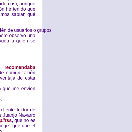
videmos), aunque
ón he tenido que
ismos sabían qué
ién de usuarios o grupos
pero observo una
ayuda a quien se
po
recomendaba
de comunicación
ventaja de estar
a que me envíen
.
liente lector de
e Juanjo Navarro
p//rss
, que no es
ridge" que une el
s.