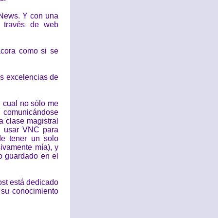
 News. Y con una
a través de web
ácora como si se
as excelencias de
l cual no sólo me
s comunicándose
a clase magistral
mo usar VNC para
e tener un solo
sivamente mía), y
go guardado en el
ost está dedicado
 su conocimiento