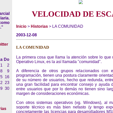
VELOCIDAD DE ESC
rcial
iaria.
 como
Inicio
>
Historias
> LA COMUNIDAD
."
2003-12-08
LA COMUNIDAD
La primera cosa que llama la atención sobre lo que 
a
Do
Operativo Linux, es la así llamada "comunidad".
1
2
A diferencia de otros grupos relacionados con e
8
9
programación, tienen una postura claramente orienta
15
16
de su número de usuarios, hecho que redunda, entre
22
23
una gran facilidad para encontrar consejo y ayuda d
29
30
entre usuarios que por lo demás no tienen sino larg
margen de consideraciones económicas.
Con otros sistemas operativos (vg. Windows), al 
soporte técnico es más bien nefasto (y tengo expe
rias
concretamente las licencias para desarrolladores MS