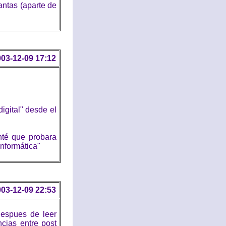
antas (aparte de
03-12-09 17:12
igital" desde el
nté que probara
informática"
03-12-09 22:53
despues de leer
cias entre post