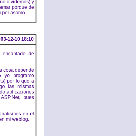
no olvidemos) y
ramar porque de
i por asomo.
03-12-10 18:10
y encantado de
ada cosa depende
io yo programo
s) por lo que a
ngo las mismas
ndo aplicaciones
 ASP.Net, pues
fanatismos en el
 en mi weblog.