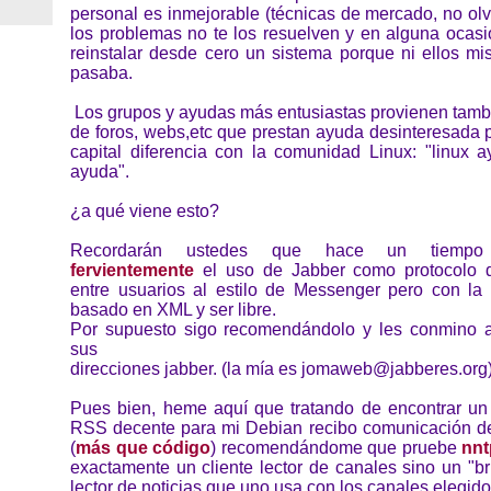
personal es inmejorable (técnicas de mercado, no ol
los problemas no te los resuelven y en alguna ocasi
reinstalar desde cero un sistema porque ni ellos m
pasaba.
Los grupos y ayudas más entusiastas provienen tamb
de foros, webs,etc que prestan ayuda desinteresada 
capital diferencia con la comunidad Linux: "linux 
ayuda".
¿a qué viene esto?
Recordarán ustedes que hace un tiem
fervientemente
el uso de Jabber como protocolo 
entre usuarios al estilo de Messenger pero con la 
basado en XML y ser libre.
Por supuesto sigo recomendándolo y les conmino 
sus
direcciones jabber. (la mía es jomaweb@jabberes.org)
Pues bien, heme aquí que tratando de encontrar un c
RSS decente para mi Debian recibo comunicación d
(
más que código
) recomendándome que pruebe
nnt
exactamente un cliente lector de canales sino un "b
lector de noticias que uno usa con los canales elegido