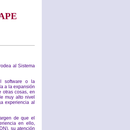
APE
rodea al Sistema
l software o la
da a la expansión
 otras cosas, en
e muy alto nivel
a experiencia al
margen de que el
riencia en ello,
DN), su atención