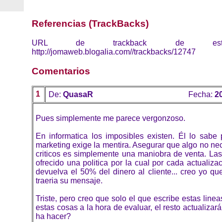
Referencias (TrackBacks)
URL de trackback de esta 
http://jomaweb.blogalia.com//trackbacks/12747
Comentarios
1
De:
QuasaR
Fecha:
2
Pues simplemente me parece vergonzoso.
En informatica los imposibles existen. Él lo sabe 
marketing exige la mentira. Asegurar que algo no ne
criticos es simplemente una maniobra de venta. Las
ofrecido una politica por la cual por cada actualizac
devuelva el 50% del dinero al cliente... creo yo qu
traeria su mensaje.
Triste, pero creo que solo el que escribe estas linea
estas cosas a la hora de evaluar, el resto actualizar
ha hacer?