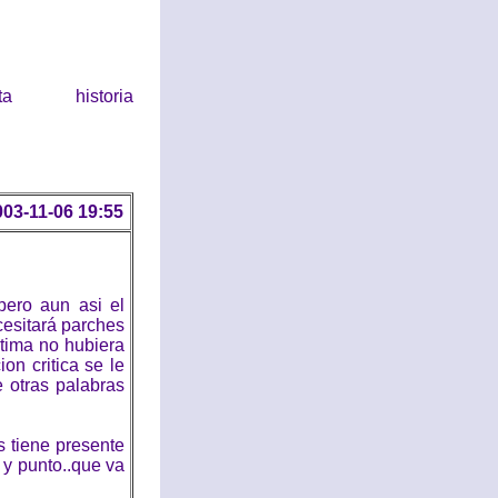
historia
003-11-06 19:55
pero aun asi el
cesitará parches
tima no hubiera
ion critica se le
e otras palabras
s tiene presente
á y punto..que va