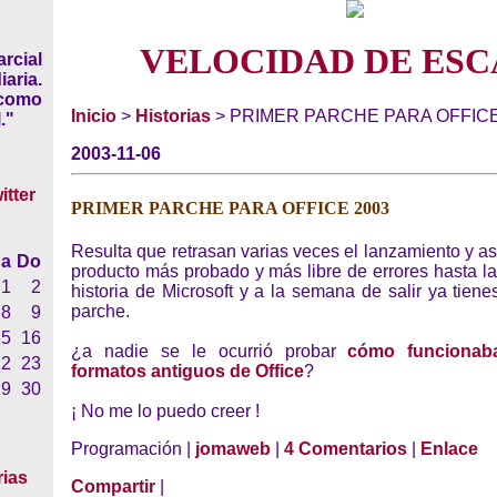
VELOCIDAD DE ESC
rcial
iaria.
 como
Inicio
>
Historias
> PRIMER PARCHE PARA OFFICE
."
2003-11-06
PRIMER PARCHE PARA OFFICE 2003
Resulta que retrasan varias veces el lanzamiento y a
a
Do
producto más probado y más libre de errores hasta la
1
2
historia de Microsoft y a la semana de salir ya tien
parche.
8
9
15
16
¿a nadie se le ocurrió probar
cómo funcionab
22
23
formatos antiguos de Office
?
29
30
¡ No me lo puedo creer !
Programación |
jomaweb
|
4 Comentarios
|
Enlace
rias
Compartir
|